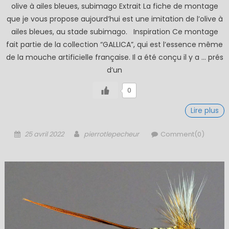
olive à ailes bleues, subimago Extrait La fiche de montage
que je vous propose aujourd’hui est une imitation de l’olive à
ailes bleues, au stade subimago. Inspiration Ce montage
fait partie de la collection “GALLICA”, qui est l’essence même
de la mouche artificielle française. Il a été conçu il y a … prés
d’un
0
Lire plus
Posted
Author
25 avril 2022
pierrotlepecheur
Comment(0)
on