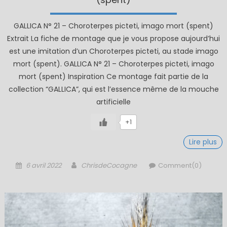
GALLICA N° 21 – Choroterpes picteti, imago mort (spent)
Extrait La fiche de montage que je vous propose aujourd’hui
est une imitation d’un Choroterpes picteti, au stade imago
mort (spent). GALLICA N° 21 – Choroterpes picteti, imago
mort (spent) Inspiration Ce montage fait partie de la
collection “GALLICA”, qui est l’essence même de la mouche
artificielle
+1
Lire plus
Posted
Author
6 avril 2022
ChrisdeCocagne
Comment(0)
on