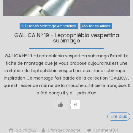
5 / Fiches Montage Artificielles
Mouches Ailées
GALLICA N° 19 – Leptophlébia vespertina
subimago
GALLICA N° 19 – Leptophlébia vespertina subimago Extrait La
fiche de montage que je vous propose aujourd’hui est une
imitation de Leptophlébia vespertina, aux stade subimago.
Inspiration Ce montage fait partie de la collection “GALLICA”,
qui est l’essence même de la mouche artificielle française. Il
a été conçu il y a … près d’un
+1
Lire plus
Posted
Author
6 avril 2022
ChrisdeCocagne
Comment(0)