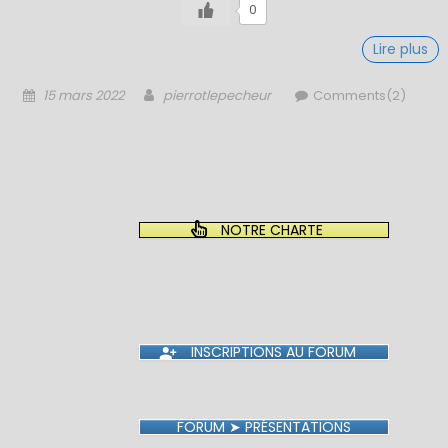
0
Lire plus
Posted
Author
15 mars 2022
pierrotlepecheur
Comments(2)
on
NOTRE CHARTE
INSCRIPTIONS AU FORUM
FORUM ➤ PRÉSENTATIONS