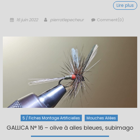
Lire plus
Posted
Author
16 juin 2022
pierrotlepecheur
Comment(0)
on
5 / Fiches Montage Artificielles
Mouches Ailées
GALLICA N° 16 – olive à ailes bleues, subimago