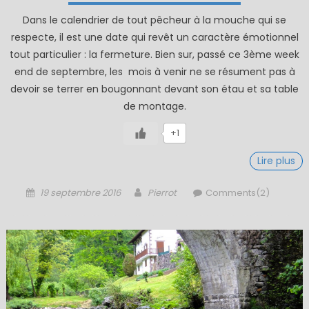
Dans le calendrier de tout pêcheur à la mouche qui se
respecte, il est une date qui revêt un caractère émotionnel
tout particulier : la fermeture. Bien sur, passé ce 3ème week
end de septembre, les mois à venir ne se résument pas à
devoir se terrer en bougonnant devant son étau et sa table
de montage.
+1
Lire plus
Posted
Author
19 septembre 2016
Pierrot
Comments(2)
on