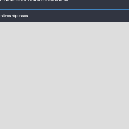
 ( 63 )
rnières réponses
bberball
 !
ir mouche de Tourenne dans le 33