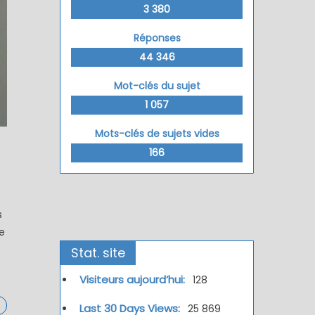
3 380
Réponses
44 346
Mot-clés du sujet
1 057
Mots-clés de sujets vides
166
s
e
Stat. site
Visiteurs aujourd’hui:
128
Last 30 Days Views:
25 869