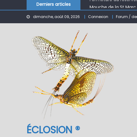
Mouche de la St Marc
Derniers articles
Le réservoir de BANSON
dimanche, août 09, 2026
Connexion
Forum / de
Nymphe pour NAV – Ru
ÉCLOSION ®, 6 ans déjà
Fermeture du réservo
ÉCLOSION ®