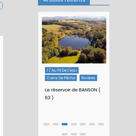
1 / Au Fil De L'eau
5 / Fiches
lées
Coins De Pêche
Rivières
Artificielles
 la St Marc
Nymphes À B
Le réservoir de BANSON (
63 )
Nymphe p
Rubberbal