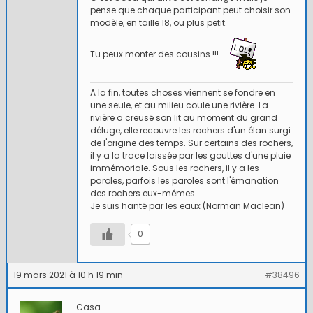
pense que chaque participant peut choisir son
modèle, en taille 18, ou plus petit.
Tu peux monter des cousins !!!
A la fin, toutes choses viennent se fondre en
une seule, et au milieu coule une rivière. La
rivière a creusé son lit au moment du grand
déluge, elle recouvre les rochers d'un élan surgi
de l'origine des temps. Sur certains des rochers,
il y a la trace laissée par les gouttes d'une pluie
immémoriale. Sous les rochers, il y a les
paroles, parfois les paroles sont l'émanation
des rochers eux-mêmes.
Je suis hanté par les eaux (Norman Maclean)
0
19 mars 2021 à 10 h 19 min
#38496
Casa