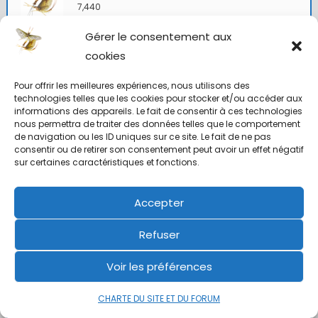
7,440
Gérer le consentement aux
Sympa, mais ne crains-tu pas que la mouche supérieure
cookies
accroche le bas de ligne lors des faux lancers ?
Pour offrir les meilleures expériences, nous utilisons des
A la fin, toutes choses viennent se fondre en une seule, et au
technologies telles que les cookies pour stocker et/ou accéder aux
milieu coule une rivière. La rivière a creusé son lit au moment du
informations des appareils. Le fait de consentir à ces technologies
grand déluge, elle recouvre les rochers d'un élan surgi de
nous permettra de traiter des données telles que le comportement
l'origine des temps. Sur certains des rochers, il y a la trace
de navigation ou les ID uniques sur ce site. Le fait de ne pas
laissée par les gouttes d'une pluie immémoriale. Sous les
consentir ou de retirer son consentement peut avoir un effet négatif
rochers, il y a les paroles, parfois les paroles sont l'émanation
sur certaines caractéristiques et fonctions.
des rochers eux-mêmes.
Je suis hanté par les eaux (Norman Maclean)
Accepter
0
Refuser
21 mars 2021 à 20 h 11 min
#38621
Voir les préférences
Casa
administrateur
CHARTE DU SITE ET DU FORUM
administrateur
7,408