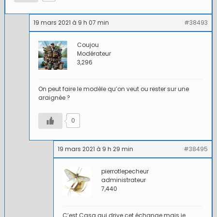
19 mars 2021 à 9 h 07 min
#38493
Coujou
Modérateur
3,296
On peut faire le modèle qu’on veut ou rester sur une
araignée ?
0
19 mars 2021 à 9 h 29 min
#38495
pierrotlepecheur
administrateur
7,440
C’est Casa qui drive cet échange mais je