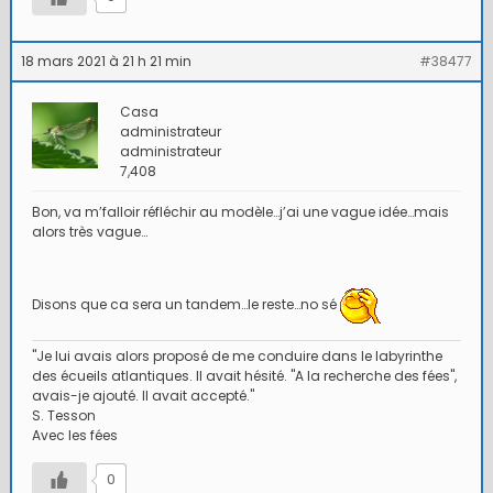
18 mars 2021 à 21 h 21 min
#38477
Casa
administrateur
administrateur
7,408
Bon, va m’falloir réfléchir au modèle…j’ai une vague idée…mais
alors très vague…
Disons que ca sera un tandem…le reste…no sé
"Je lui avais alors proposé de me conduire dans le labyrinthe
des écueils atlantiques. Il avait hésité. "A la recherche des fées",
avais-je ajouté. Il avait accepté."
S. Tesson
Avec les fées
0