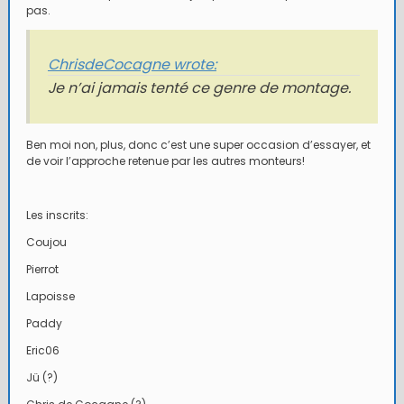
pas.
ChrisdeCocagne wrote:
Je n’ai jamais tenté ce genre de montage.
Ben moi non, plus, donc c’est une super occasion d’essayer, et
de voir l’approche retenue par les autres monteurs!
Les inscrits:
Coujou
Pierrot
Lapoisse
Paddy
Eric06
Jü (?)