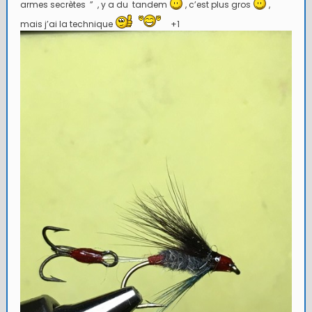
armes secrètes ” , y a du tandem
, c’est plus gros
,
mais j’ai la technique
+1