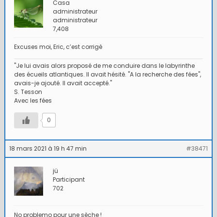
Casa
administrateur
administrateur
7,408
Excuses moi, Eric, c’est corrigé
"Je lui avais alors proposé de me conduire dans le labyrinthe
des écueils atlantiques. Il avait hésité. "A la recherche des fées",
avais-je ajouté. Il avait accepté."
S. Tesson
Avec les fées
0
18 mars 2021 à 19 h 47 min
#38471
jü
Participant
702
No problemo pour une sèche !