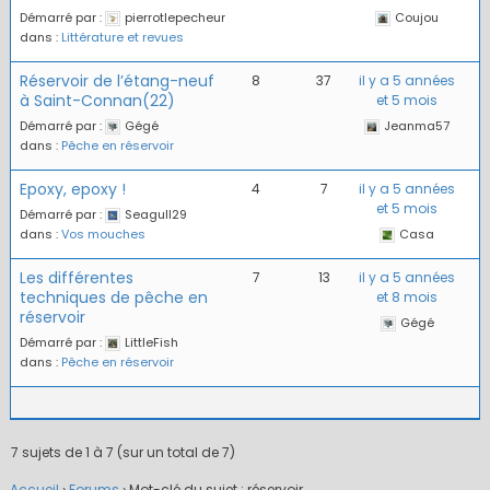
Démarré par :
pierrotlepecheur
Coujou
dans :
Littérature et revues
Réservoir de l’étang-neuf
8
37
il y a 5 années
à Saint-Connan(22)
et 5 mois
Démarré par :
Gégé
Jeanma57
dans :
Pêche en réservoir
Epoxy, epoxy !
4
7
il y a 5 années
et 5 mois
Démarré par :
Seagull29
dans :
Vos mouches
Casa
Les différentes
7
13
il y a 5 années
techniques de pêche en
et 8 mois
réservoir
Gégé
Démarré par :
LittleFish
dans :
Pêche en réservoir
7 sujets de 1 à 7 (sur un total de 7)
Accueil
›
Forums
›
Mot-clé du sujet : réservoir