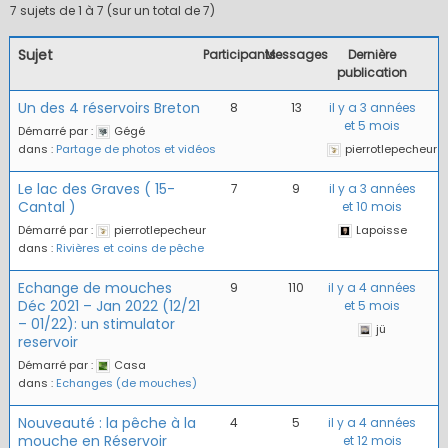
7 sujets de 1 à 7 (sur un total de 7)
Sujet
Participants
Messages
Dernière
publication
Un des 4 réservoirs Breton
8
13
il y a 3 années
et 5 mois
Démarré par :
Gégé
dans :
Partage de photos et vidéos
pierrotlepecheur
Le lac des Graves ( 15-
7
9
il y a 3 années
Cantal )
et 10 mois
Démarré par :
pierrotlepecheur
Lapoisse
dans :
Rivières et coins de pêche
Echange de mouches
9
110
il y a 4 années
Déc 2021 – Jan 2022 (12/21
et 5 mois
– 01/22): un stimulator
jü
reservoir
Démarré par :
Casa
dans :
Echanges (de mouches)
Nouveauté : la pêche à la
4
5
il y a 4 années
mouche en Réservoir
et 12 mois