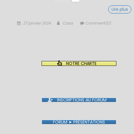
Lire plus
Posted
Author
27 janvier 2024
Casa
Comment(0)
on
NOTRE CHARTE
INSCRIPTIONS AU FORUM
FORUM ➤ PRÉSENTATIONS