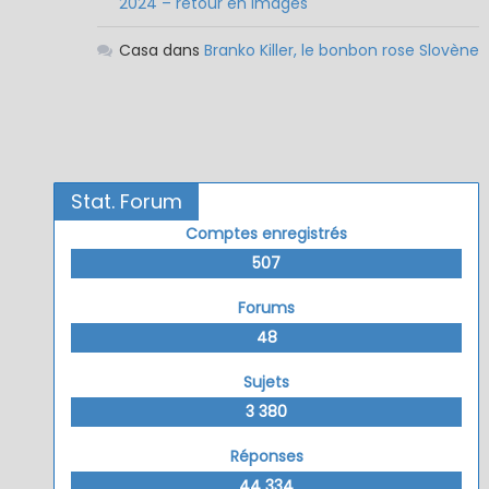
2024 – retour en images
Casa
dans
Branko Killer, le bonbon rose Slovène
Stat. Forum
Comptes enregistrés
507
Forums
48
Sujets
3 380
Réponses
44 334