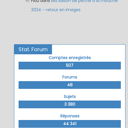
Flou
dans
Ma saison de pêche à la mouche
2024 – retour en images
Stat. Forum
Comptes enregistrés
507
Forums
48
Sujets
3 380
Réponses
44 341