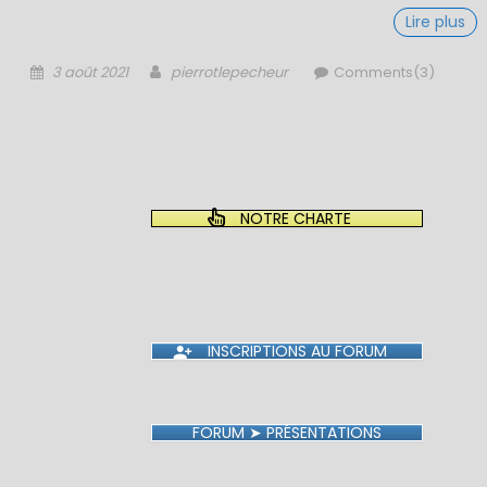
Lire plus
Posted
Author
3 août 2021
pierrotlepecheur
Comments(3)
on
NOTRE CHARTE
INSCRIPTIONS AU FORUM
FORUM ➤ PRÉSENTATIONS