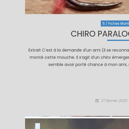
5 / Fiches Monta
CHIRO PARALO
Extrait C’est à la demande d’un ami (il se reconna
monté cette mouche. Il s’agit d’un chiro émerg
semble avoir porté chance à mon ami, su
Posted
27 février 2020
on