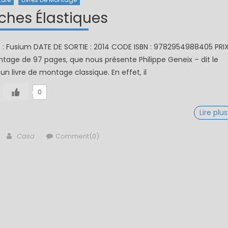
ches Élastiques
R : Fusium DATE DE SORTIE : 2014 CODE ISBN : 9782954988405 PRI
ntage de 97 pages, que nous présente Philippe Geneix – dit le
 un livre de montage classique. En effet, il
0
Lire plus
Author
Casa
Comment(0)