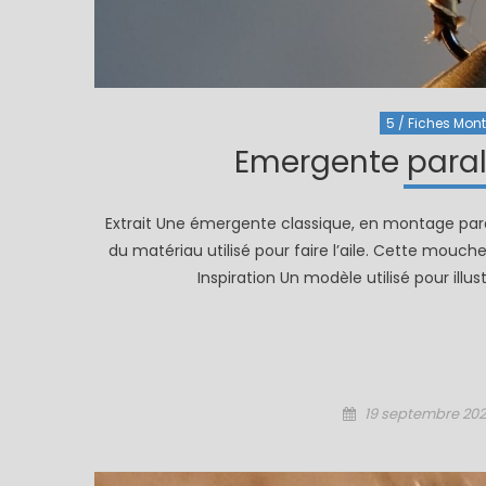
5 / Fiches Monta
Emergente paralo
Extrait Une émergente classique, en montage para
du matériau utilisé pour faire l’aile. Cette mouche
Inspiration Un modèle utilisé pour illust
Posted
19 septembre 20
on