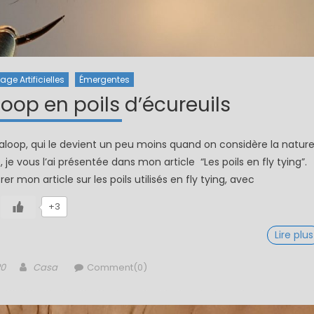
ge Artificielles
Émergentes
op en poils d’écureuils
loop, qui le devient un peu moins quand on considère la natur
, je vous l’ai présentée dans mon article “Les poils en fly tying”.
rer mon article sur les poils utilisés en fly tying, avec
+3
Lire plus
Author
20
Casa
Comment(0)