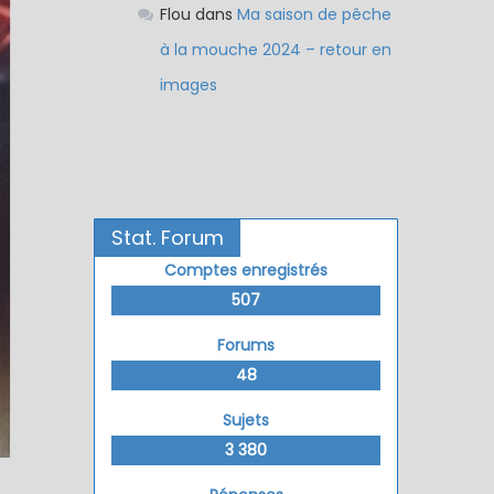
Flou
dans
Ma saison de pêche
à la mouche 2024 – retour en
images
Stat. Forum
Comptes enregistrés
507
Forums
48
Sujets
3 380