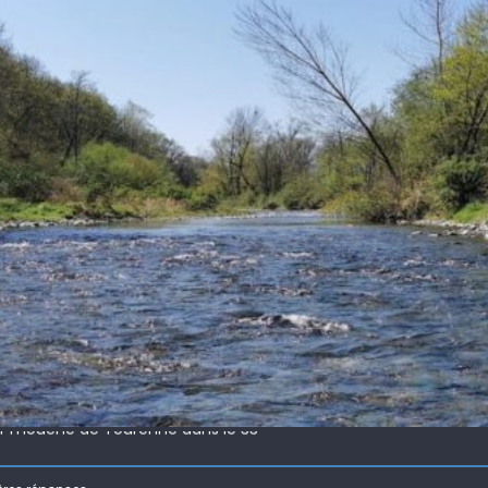
 !
ir mouche de Tourenne dans le 33
 ( 63 )