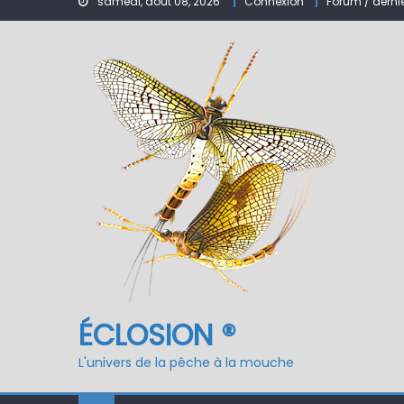
samedi, août 08, 2026
Connexion
Forum / derni
Nymphe pour NAV – Ru
ÉCLOSION ®, 6 ans déjà
Fermeture du réservo
ÉCLOSION ®
L'univers de la pêche à la mouche