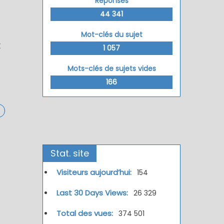
Réponses
44 341
Mot-clés du sujet
X
1 057
Mots-clés de sujets vides
166
Stat. site
Visiteurs aujourd’hui:
154
Last 30 Days Views:
26 329
Total des vues:
374 501