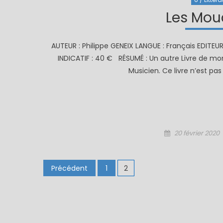
Les Mou
AUTEUR : Philippe GENEIX LANGUE : Français EDITEU
INDICATIF : 40 € RÉSUMÉ : Un autre Livre de mo
Musicien. Ce livre n’est pas
Posted
20 février 2020
on
Pagination
Précédent
1
2
des
publications