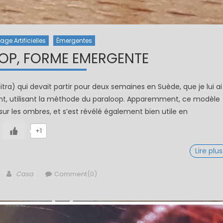
ge Artificielles
Émergentes
OP, FORME EMERGENTE
itra) qui devait partir pour deux semaines en Suède, que je lui ai
ent, utilisant la méthode du paraloop. Apparemment, ce modèle
r les ombres, et s’est révélé également bien utile en
+1
Lire plus
Author
Casa
Comment(0)