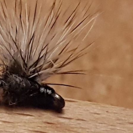
 Montage
1 / Au Fil De L'eau
Mouches Ai
Fermeture du réservoir
Mouche de
mouche de Tourenne
égère “brebis”
dans le 33