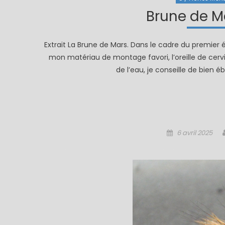
Brune de Ma
Extrait La Brune de Mars. Dans le cadre du premier
mon matériau de montage favori, l’oreille de cervidé
de l’eau, je conseille de bien 
Posted
6 avril 2025
on