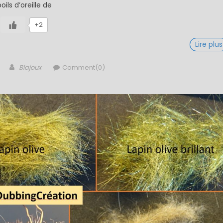
oils d’oreille de
+2
Lire plus
Author
Blajoux
Comment(0)