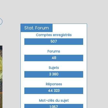
Stat. Forum
Comptes enregistrés
507
Forums
48
Sujets
3 380
Réponses
44 323
Mot-clés du sujet
1 057