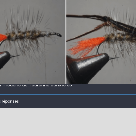
 !
ir mouche de Tourenne dans le 33
 ( 63 )
s réponses
bberball
 !
ir mouche de Tourenne dans le 33