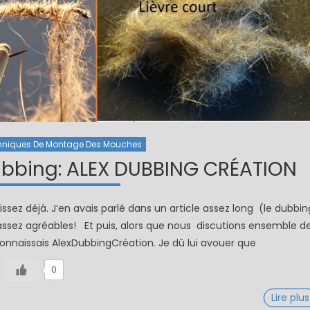
hniques De Montage Des Mouches
dubbing: ALEX DUBBING CRÉATION
ssez déjà. J’en avais parlé dans un article assez long (le dubbin
é assez agréables! Et puis, alors que nous discutions ensemble d
connaissais AlexDubbingCréation. Je dû lui avouer que
0
Lire plus