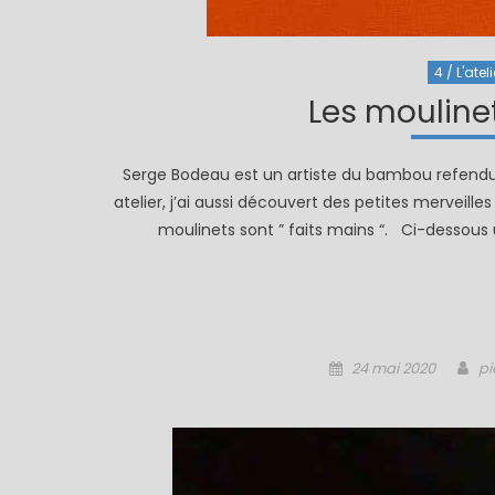
4 / L'ateli
Les mouline
Serge Bodeau est un artiste du bambou refendu ( 
atelier, j’ai aussi découvert des petites merveil
moulinets sont ” faits mains “. Ci-dessous u
Posted
Au
24 mai 2020
pi
on