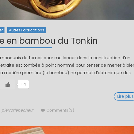
er
Autres Fabrications
e en bambou du Tonkin
je manquais de temps pour me lancer dans la construction d’un
etraite est tombée à point nommé pour tenter de mener à bie
r la matière première (le bambou) ne permet d’obtenir que des
+4
Lire plus
Author
pierrotlepecheur
Comments(3)