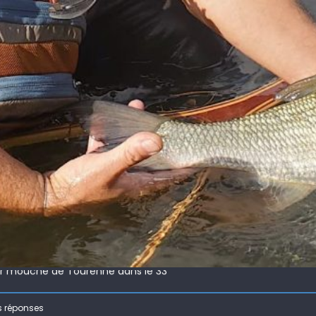
 !
ir mouche de Tourenne dans le 33
 ( 63 )
s réponses
bberball