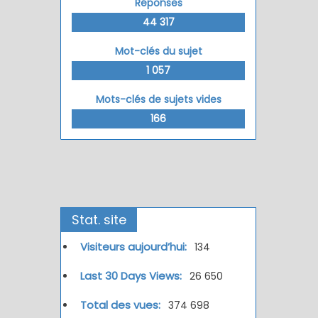
Réponses
44 317
Mot-clés du sujet
1 057
Mots-clés de sujets vides
166
Stat. site
Visiteurs aujourd’hui:
134
Last 30 Days Views:
26 650
Total des vues:
374 698