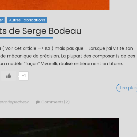
er
Autres Fabrications
ts de Serge Bodeau
voir cet article —> ICI ) mais pas que … Lorsque j’ai visité son
les de mécanique de précision. La plupart des composants de ces
n modèle “façon” Vivarelli, réalisé entièrement en titane.
+1
Lire plus
thor
errotlepecheur
Comments(2)