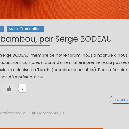
er
Autres Fabrications
 bambou, par Serge BODEAU
Serge BODEAU, membre de notre forum, nous a habitué à nous
plupart sont conçues à partir d’une matière première qui possèd
ovince chinoise du Tonkin (arundinaria amabilis). Pour mémoire,
ons déjà présenté sur
0
Lire plus
hor
rrotlepecheur
Comments(2)