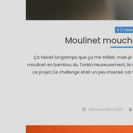
4 / L'ateli
Moulinet mouch
Ça faisait longtemps que ça me titillait, mais 
moulinet en bambou du Tonkin.Heureusement, la r
ce projet.Ce challenge était un peu insensé ca
Posted
24 novembre 2023
on