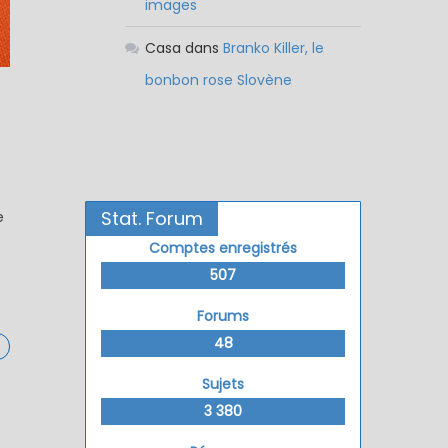
images
Casa
dans
Branko Killer, le
bonbon rose Slovène
Stat. Forum
e
Comptes enregistrés
507
Forums
48
Sujets
3 380