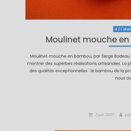
4 / L'ateli
Moulinet mouche en
Moulinet mouche en bambou, par Serge Bodeau 
montrer des superbes réalisations artisanales. La 
des qualités exceptionnelles : le bambou de la pr
nous av
Posted
Aut
2 juin 2022
pie
on