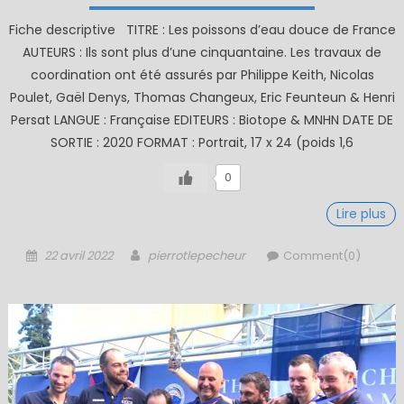
Fiche descriptive TITRE : Les poissons d’eau douce de France
AUTEURS : Ils sont plus d’une cinquantaine. Les travaux de
coordination ont été assurés par Philippe Keith, Nicolas
Poulet, Gaël Denys, Thomas Changeux, Eric Feunteun & Henri
Persat LANGUE : Française EDITEURS : Biotope & MNHN DATE DE
SORTIE : 2020 FORMAT : Portrait, 17 x 24 (poids 1,6
0
Lire plus
Posted
Author
22 avril 2022
pierrotlepecheur
Comment(0)
on