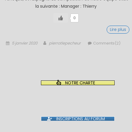
la suivante : Manager : Thierry
0
Lire plus
Posted
Author
5 janvier 2020
pierrotlepecheur
Comments(2)
on
NOTRE CHARTE
INSCRIPTIONS AU FORUM