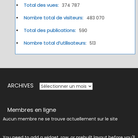
Total des vues:
374 787
Nombre total de visiteurs:
483 070
Total des publications:
590
Nombre total d’utilisateurs:
513
ARCHIVES
ARCHIVES
Membres en ligne
Aucun membre ne se trouve actuellement sur le site
You need to add a widget, row, or prebuilt layout before you'll