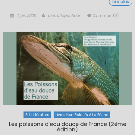
Lire plus
Posted
Author
7 juin 2025
pierrotlepecheur
Comment(0)
on
6 / Littérature
Livres Non Relatifs À La Pêche
Les poissons d’eau douce de France (2ème
édition)