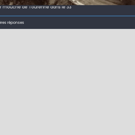
ir mouche de Tourenne dans le 33
 ( 63 )
ères réponses
bberball
 !
ir mouche de Tourenne dans le 33