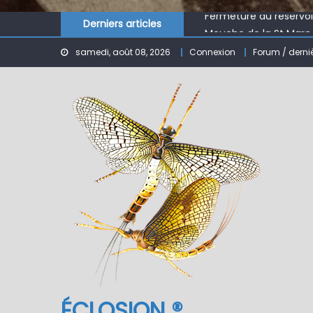
Fermeture du réservo
Derniers articles
Mouche de la St Marc
Le réservoir de BANSON
samedi, août 08, 2026
Connexion
Forum / derni
Nymphe pour NAV – Ru
ÉCLOSION ®, 6 ans déjà
Fermeture du réservo
ÉCLOSION ®