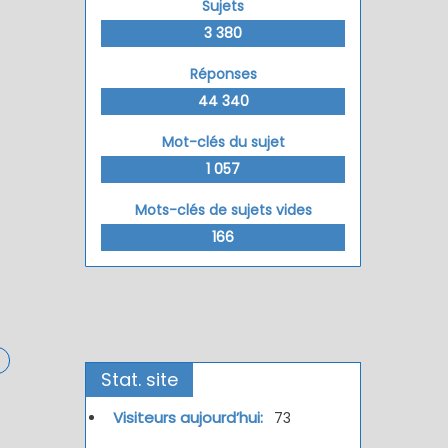
Sujets
3 380
Réponses
44 340
Mot-clés du sujet
1 057
Mots-clés de sujets vides
166
Stat. site
Visiteurs aujourd’hui:
73