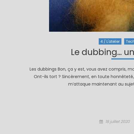
4 / L'atelier
Tec
Le dubbing… un v
Les dubbings Bon, ça y est, vous avez compris, moi,
Ont-ils tort ? Sincèrement, en toute honnêteté, j
m’attaque maintenant au sujet 
Posted
18 juillet 2020
on