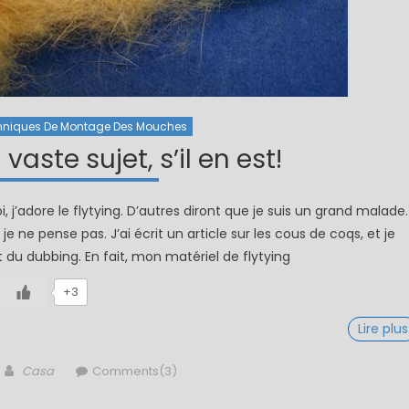
hniques De Montage Des Mouches
aste sujet, s’il en est!
 j’adore le flytying. D’autres diront que je suis un grand malade.
e ne pense pas. J’ai écrit un article sur les cous de coqs, et je
du dubbing. En fait, mon matériel de flytying
+3
Lire plus
Author
Casa
Comments(3)