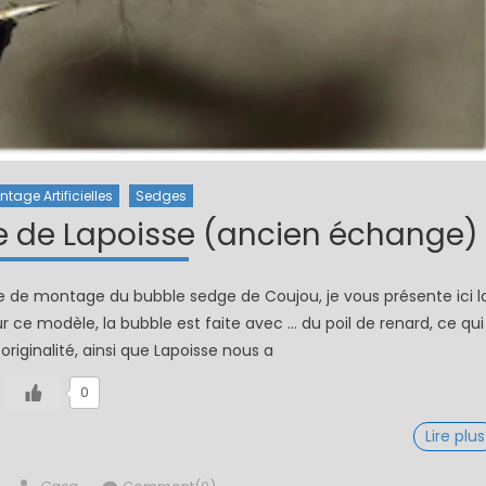
ntage Artificielles
Sedges
 de Lapoisse (ancien échange)
che de montage du bubble sedge de Coujou, je vous présente ici l
 ce modèle, la bubble est faite avec … du poil de renard, ce qui
originalité, ainsi que Lapoisse nous a
0
Lire plus
Author