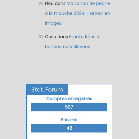
Flou
dans
Ma saison de pêche
à la mouche 2024 – retour en
images
Casa
dans
Branko Killer, le
bonbon rose Slovène
Stat. Forum
Comptes enregistrés
507
Forums
48