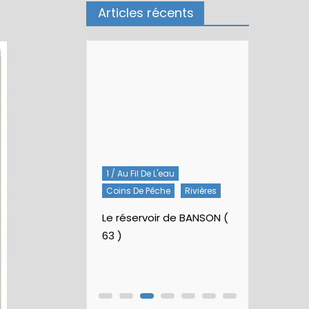
Articles récents
1 / Au Fil De L'eau
5 / Fiches
lées
Coins De Pêche
Rivières
Artificielles
 la St Marc
Nymphes À B
Le réservoir de BANSON (
63 )
Nymphe p
Rubberbal