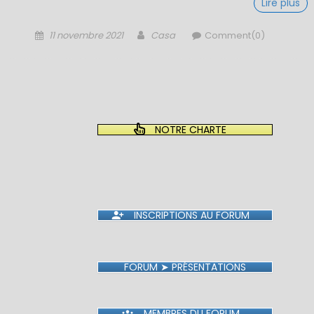
Lire plus
Posted
Author
11 novembre 2021
Casa
Comment(0)
on
NOTRE CHARTE
INSCRIPTIONS AU FORUM
FORUM ➤ PRÉSENTATIONS
MEMBRES DU FORUM