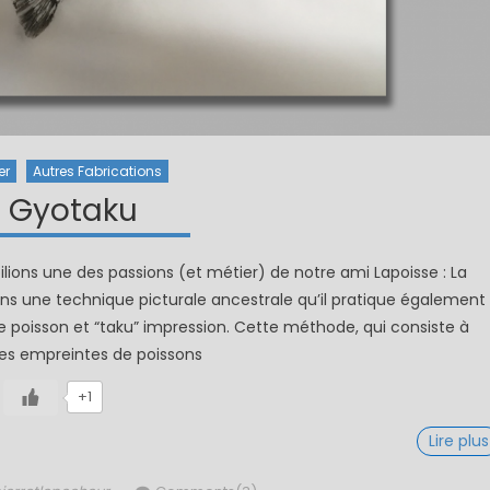
er
Autres Fabrications
e Gyotaku
lions une des passions (et métier) de notre ami Lapoisse : La
ns une technique picturale ancestrale qu’il pratique également
fie poisson et “taku” impression. Cette méthode, qui consiste à
des empreintes de poissons
+1
Lire plus
uthor