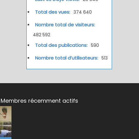
Total des vues:
374 640
Nombre total de visiteurs:
482 592
Total des publications:
590
Nombre total d’utilisateurs:
513
Membres récemment actifs