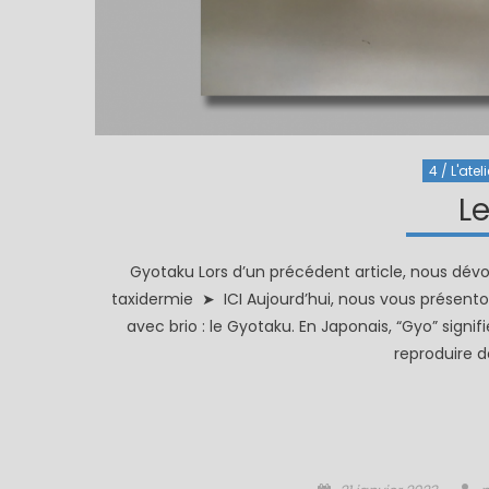
4 / L'ateli
L
Gyotaku Lors d’un précédent article, nous dévoi
taxidermie ➤ ICI Aujourd’hui, nous vous présento
avec brio : le Gyotaku. En Japonais, “Gyo” signi
reproduire 
Posted
A