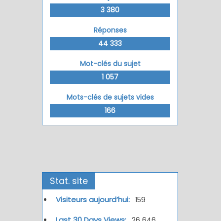
3 380
Réponses
44 333
Mot-clés du sujet
1 057
Mots-clés de sujets vides
166
Stat. site
Visiteurs aujourd’hui:
159
Last 30 Days Views:
26 646