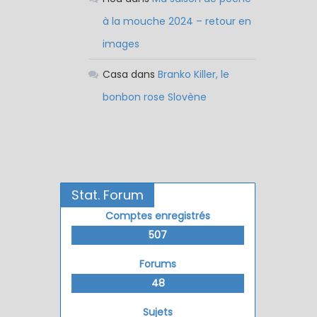
à la mouche 2024 – retour en
images
Casa
dans
Branko Killer, le
bonbon rose Slovène
Stat. Forum
Comptes enregistrés
507
Forums
48
Sujets