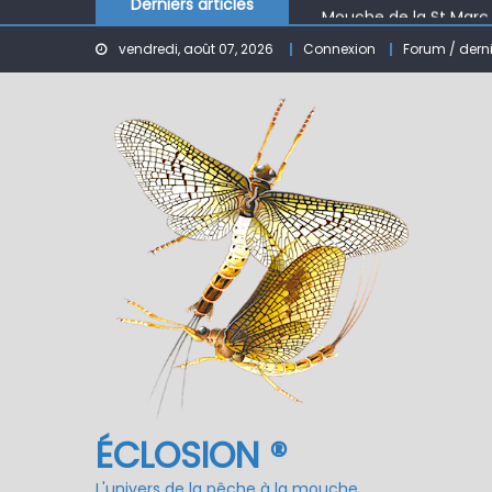
Derniers articles
Mouche de la St Marc
Le réservoir de BANSON
vendredi, août 07, 2026
Connexion
Forum / dern
Nymphe pour NAV – Ru
ÉCLOSION ®, 6 ans déjà
Fermeture du réservo
ÉCLOSION ®
L'univers de la pêche à la mouche