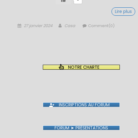
Lire plus
Posted
Author
27 janvier 2024
Casa
Comment(0)
on
NOTRE CHARTE
INSCRIPTIONS AU FORUM
FORUM ➤ PRÉSENTATIONS