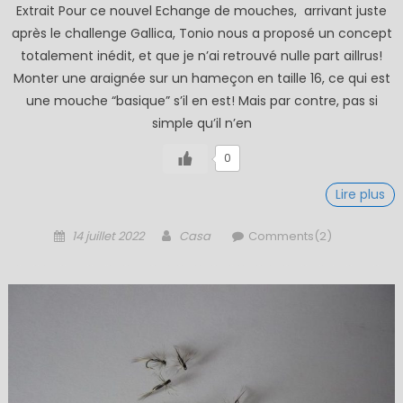
Extrait Pour ce nouvel Echange de mouches, arrivant juste
après le challenge Gallica, Tonio nous a proposé un concept
totalement inédit, et que je n’ai retrouvé nulle part aillrus!
Monter une araignée sur un hameçon en taille 16, ce qui est
une mouche “basique” s’il en est! Mais par contre, pas si
simple qu’il n’en
0
Lire plus
Posted
Author
14 juillet 2022
Casa
Comments(2)
on