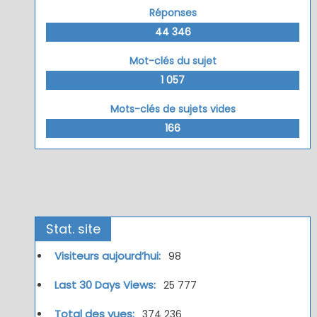
Réponses
44 346
Mot-clés du sujet
1 057
Mots-clés de sujets vides
166
Stat. site
Visiteurs aujourd’hui:
98
Last 30 Days Views:
25 777
Total des vues:
374 236