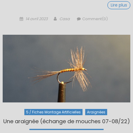
Lire plus
Posted
Author
14 avril 2023
Casa
Comment(0)
on
5 / Fiches Montage Artificielles
Araignées
Une araignée (échange de mouches 07-08/22)