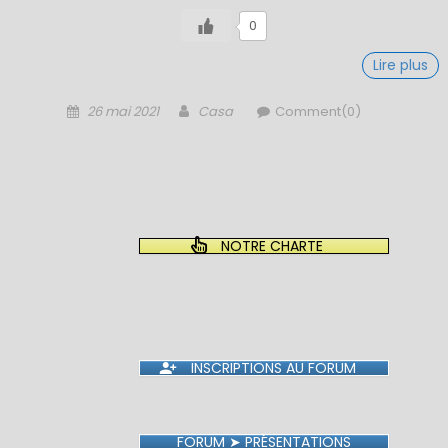
0
Lire plus
Posted
Author
26 mai 2021
Casa
Comment(0)
on
NOTRE CHARTE
INSCRIPTIONS AU FORUM
FORUM ➤ PRÉSENTATIONS