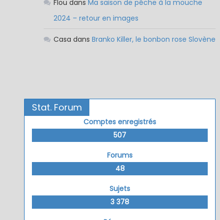
Flou
dans
Ma saison de pêche à la mouche
2024 – retour en images
Casa
dans
Branko Killer, le bonbon rose Slovène
Stat. Forum
Comptes enregistrés
507
Forums
48
Sujets
3 378