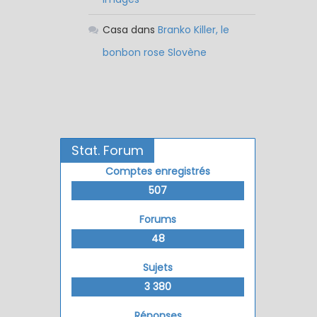
Casa
dans
Branko Killer, le
bonbon rose Slovène
Stat. Forum
Comptes enregistrés
507
Forums
48
Sujets
3 380
Réponses