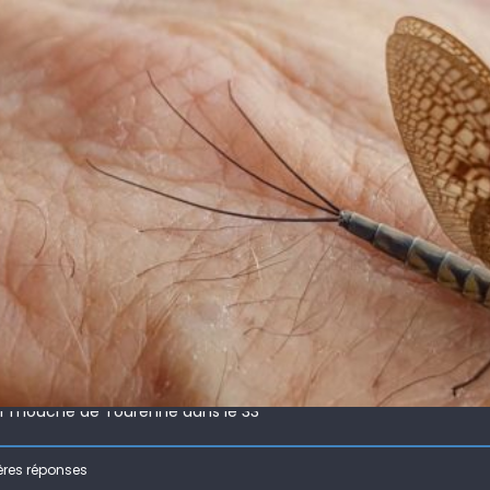
 !
ir mouche de Tourenne dans le 33
 ( 63 )
ères réponses
bberball