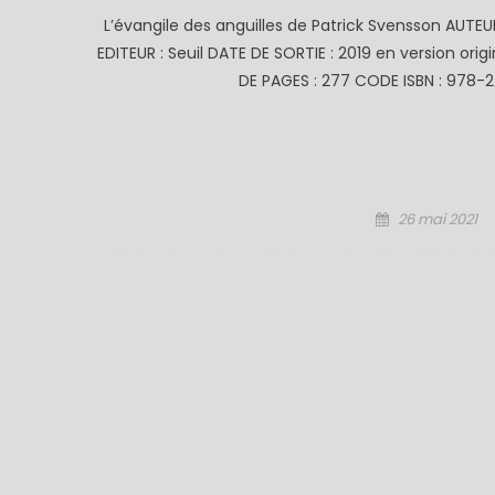
L’évangile des anguilles de Patrick Svensson AUTE
EDITEUR : Seuil DATE DE SORTIE : 2019 en version ori
DE PAGES : 277 CODE ISBN : 978-2
Posted
26 mai 2021
on