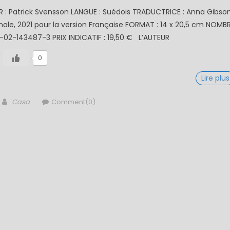
UR : Patrick Svensson LANGUE : Suédois TRADUCTRICE : Anna Gibso
ginale, 2021 pour la version Française FORMAT : 14 x 20,5 cm NOMB
-02-143487-3 PRIX INDICATIF : 19,50 € L’AUTEUR
0
Lire plus
Author
Casa
Comment(0)