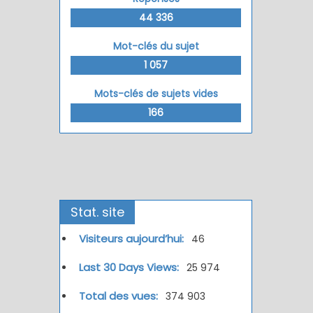
44 336
Mot-clés du sujet
1 057
Mots-clés de sujets vides
166
Stat. site
Visiteurs aujourd’hui:
46
Last 30 Days Views:
25 974
Total des vues:
374 903