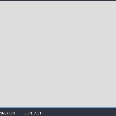
 !
ir mouche de Tourenne dans le 33
NNEXION
CONTACT