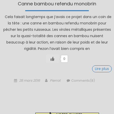
Canne bambou refendu monobrin
Cela faisait longtemps que j’avais ce projet dans un coin de
la tête : une canne en bambou refendu monobrin pour
pêcher les petits ruisseaux. Les viroles métalliques présentes
sur la quasi-totalité des cannes en bambou nuisent
beaucoup à leur action, en raison de leur poids et de leur
rigidité. Pezon l’avait bien compris en
0
Lire plus
Posted
Author
28 mars 2016
Pierrot
Comments(8)
on