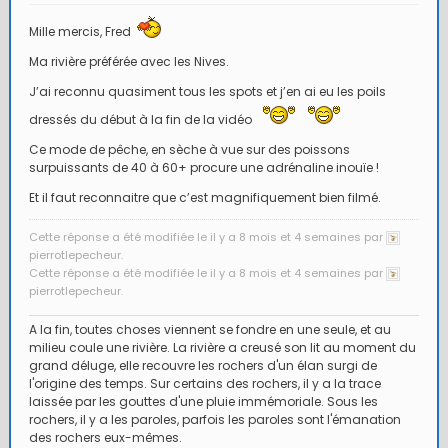
Mille mercis, Fred
Ma rivière préférée avec les Nives.
J’ai reconnu quasiment tous les spots et j’en ai eu les poils
dressés du début à la fin de la vidéo
Ce mode de pêche, en sèche à vue sur des poissons
surpuissants de 40 à 60+ procure une adrénaline inouïe !
Et il faut reconnaitre que c’est magnifiquement bien filmé.
Cette réponse a été modifiée le il y a 8 mois et 4 semaines par
pierrotlepecheur.
Cette réponse a été modifiée le il y a 8 mois et 4 semaines par
pierrotlepecheur.
A la fin, toutes choses viennent se fondre en une seule, et au
milieu coule une rivière. La rivière a creusé son lit au moment du
grand déluge, elle recouvre les rochers d'un élan surgi de
l'origine des temps. Sur certains des rochers, il y a la trace
laissée par les gouttes d'une pluie immémoriale. Sous les
rochers, il y a les paroles, parfois les paroles sont l'émanation
des rochers eux-mêmes.