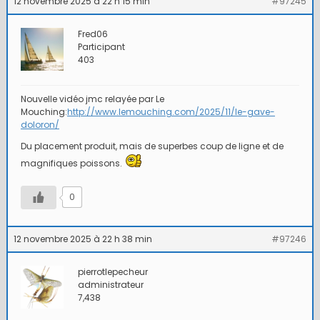
12 novembre 2025 à 22 h 15 min
#97245
Fred06
Participant
403
Nouvelle vidéo jmc relayée par Le
Mouching:
http://www.lemouching.com/2025/11/le-gave-
doloron/
Du placement produit, mais de superbes coup de ligne et de
magnifiques poissons.
0
12 novembre 2025 à 22 h 38 min
#97246
pierrotlepecheur
administrateur
7,438