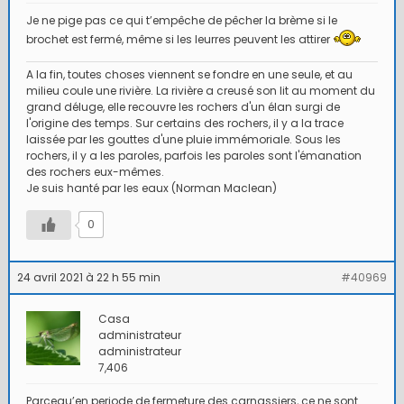
Je ne pige pas ce qui t’empêche de pêcher la brème si le
brochet est fermé, même si les leurres peuvent les attirer
A la fin, toutes choses viennent se fondre en une seule, et au
milieu coule une rivière. La rivière a creusé son lit au moment du
grand déluge, elle recouvre les rochers d'un élan surgi de
l'origine des temps. Sur certains des rochers, il y a la trace
laissée par les gouttes d'une pluie immémoriale. Sous les
rochers, il y a les paroles, parfois les paroles sont l'émanation
des rochers eux-mêmes.
Je suis hanté par les eaux (Norman Maclean)
0
24 avril 2021 à 22 h 55 min
#40969
Casa
administrateur
administrateur
7,406
Parcequ’en periode de fermeture des carnassiers, ce ne sont