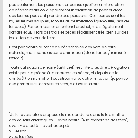
pas seulement les poissons concernés que l’on a interdiction
de pêcher, mais on a également interdiction de pêcher avec
des leurres pouvant prendre ces poissons. Ces leurres sont les
PN, les leurres souples, et toute autre imitation (grenouille, vers de
terre, etc). Par carnassier on entend brochet, mais également
sandre et BB. Hors ces trois espèces réagissent très bien sur des
imitation de vers de terre.
Il est par contre autorisé de pêcher avec des vers de terre
naturels, mais sans aucune animation (donc lancé / ramené
interdit).
Toute utilisation de leurre (artificiel) est interdite. Une dérogation
existe pour la pêche à la mouche en sèche, et depuis cette
année (!), en nymphe. Tout streamer et autre imitation (je pense
aux grenouilles, ecrevisses, vers, etc) est interdite.
"Je lui avais alors proposé de me conduire dans le labyrinthe
des écueils atlantiques. Il avait hésité. "A la recherche des fées",
avais-je ajouté. Il avait accepté."
S. Tesson
Avec les fées