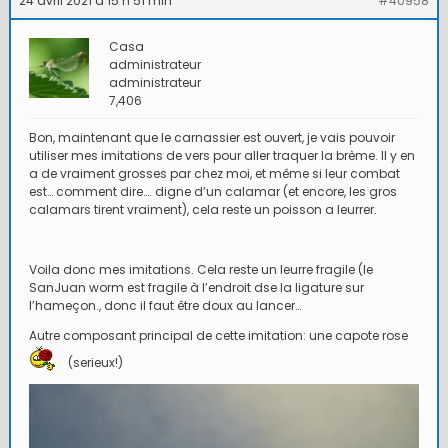
24 avril 2021 à 15 h 51 min
#40958
Casa
administrateur
administrateur
7,406
Bon, maintenant que le carnassier est ouvert, je vais pouvoir
utiliser mes imitations de vers pour aller traquer la brème. Il y en
a de vraiment grosses par chez moi, et même si leur combat
est… comment dire…. digne d’un calamar (et encore, les gros
calamars tirent vraiment), cela reste un poisson a leurrer.
Voila donc mes imitations. Cela reste un leurre fragile (le
SanJuan worm est fragile à l’endroit dse la ligature sur
l’hameçon., donc il faut être doux au lancer…
Autre composant principal de cette imitation: une capote rose
(serieux!)