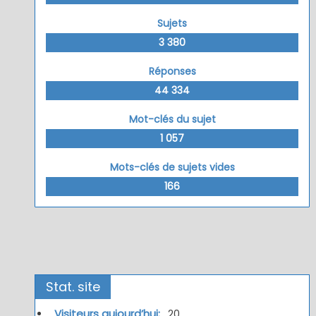
Sujets
3 380
Réponses
44 334
Mot-clés du sujet
1 057
Mots-clés de sujets vides
166
Stat. site
Visiteurs aujourd’hui:
20