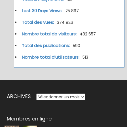
Last 30 Days Views:
25 897
Total des vues:
374 826
Nombre total de visiteurs:
482 657
Total des publications:
590
Nombre total d’utilisateurs:
513
ARCHIVES
ARCHIVES
Membres en ligne