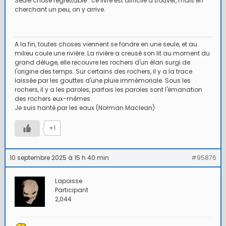
Seule chose regrettable : ce livre est difficile à trouver, mais en
cherchant un peu, on y arrive.
A la fin, toutes choses viennent se fondre en une seule, et au
milieu coule une rivière. La rivière a creusé son lit au moment du
grand déluge, elle recouvre les rochers d'un élan surgi de
l'origine des temps. Sur certains des rochers, il y a la trace
laissée par les gouttes d'une pluie immémoriale. Sous les
rochers, il y a les paroles, parfois les paroles sont l'émanation
des rochers eux-mêmes.
Je suis hanté par les eaux (Norman Maclean)
+1
10 septembre 2025 à 15 h 40 min
#95876
Lapoisse
Participant
2,044