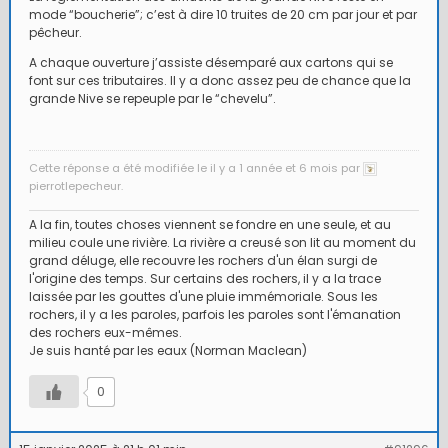
mode “boucherie”; c’est à dire 10 truites de 20 cm par jour et par
pêcheur.
A chaque ouverture j’assiste désemparé aux cartons qui se
font sur ces tributaires. Il y a donc assez peu de chance que la
grande Nive se repeuple par le “chevelu”.
Cette réponse a été modifiée le il y a 1 année et 6 mois par
pierrotlepecheur.
A la fin, toutes choses viennent se fondre en une seule, et au
milieu coule une rivière. La rivière a creusé son lit au moment du
grand déluge, elle recouvre les rochers d'un élan surgi de
l'origine des temps. Sur certains des rochers, il y a la trace
laissée par les gouttes d'une pluie immémoriale. Sous les
rochers, il y a les paroles, parfois les paroles sont l'émanation
des rochers eux-mêmes.
Je suis hanté par les eaux (Norman Maclean)
0