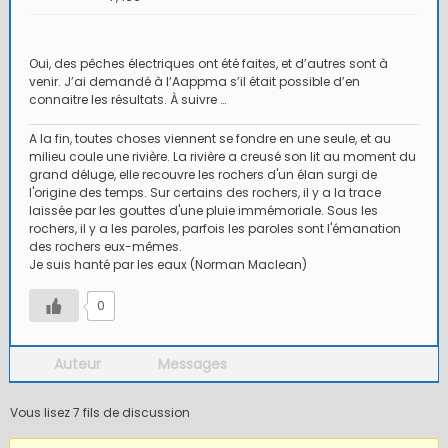
Oui, des pêches électriques ont été faites, et d’autres sont à
venir. J’ai demandé à l’Aappma s’il était possible d’en
connaitre les résultats. À suivre …
A la fin, toutes choses viennent se fondre en une seule, et au
milieu coule une rivière. La rivière a creusé son lit au moment du
grand déluge, elle recouvre les rochers d'un élan surgi de
l'origine des temps. Sur certains des rochers, il y a la trace
laissée par les gouttes d'une pluie immémoriale. Sous les
rochers, il y a les paroles, parfois les paroles sont l'émanation
des rochers eux-mêmes.
Je suis hanté par les eaux (Norman Maclean)
0
Auteur
Messages
Vous lisez 7 fils de discussion