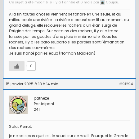
Ce sujet a été modifié le il y a 1 année et 6 mois par
Coujou.
A la fin, toutes choses viennent se fondre en une seule, et au
milieu coule une rivière. La rivière a creusé son lit au moment du
grand déluge, elle recouvre les rochers d'un élan surgi de
l'origine des temps. Sur certains des rochers, il y a la trace
laissée par les gouttes d'une pluie immémoriale. Sous les
rochers, il y a les paroles, parfois les paroles sont l'émanation
des rochers eux-mêmes.
Je suis hanté par les eaux (Norman Maclean)
0
15 janvier 2025 à 18 h 14 min
#91294
patneze
Participant
241
Salut Pierrot,
je ne sais pas quel est le souci sur ce nokill. Pourquoi la Grande