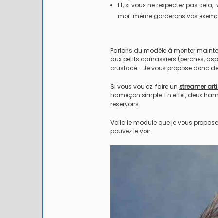
Et, si vous ne respectez pas cela,
moi-même garderons vos exemplai
Parlons du modèle à monter maintena
aux petits carnassiers (perches, asp
crustacé. Je vous propose donc d
Si vous voulez faire un
streamer arti
hameçon simple. En effet, deux ham
reservoirs.
5 / Fiches
ure
Romans
Nouvelles
Voila le module que je vous propos
Artificielles
r d’ornans –
Mon ouverture 2026
pouvez le voir.
Nymphes
KOEBERLÉ
Nymphe l