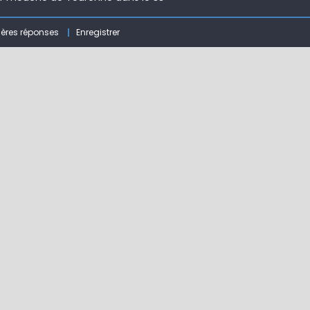
 ( 63 )
ières réponses
Enregistrer
bberball
 !
ir mouche de Tourenne dans le 33