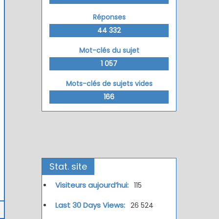
Réponses
44 332
Mot-clés du sujet
1 057
Mots-clés de sujets vides
166
Stat. site
Visiteurs aujourd’hui:
115
Last 30 Days Views:
26 524