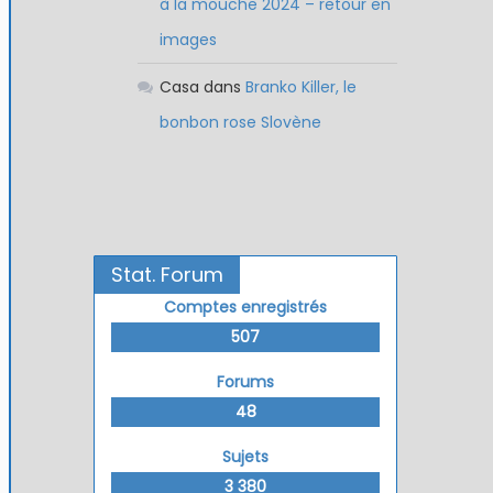
à la mouche 2024 – retour en
images
Casa
dans
Branko Killer, le
bonbon rose Slovène
Stat. Forum
Comptes enregistrés
507
Forums
48
Sujets
3 380