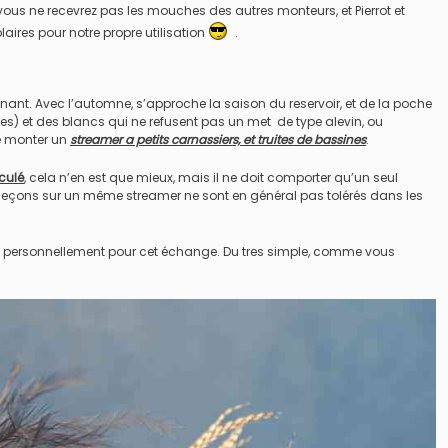
 vous ne recevrez pas les mouches des autres monteurs, et Pierrot et
res pour notre propre utilisation
.
nt. Avec l’automne, s’approche la saison du reservoir, et de la poche
es) et des blancs qui ne refusent pas un met de type alevin, ou
e monter un
streamer a petits carnassiers, et truites de bassines
.
culé
, cela n’en est que mieux, mais il ne doit comporter qu’un seul
eçons sur un même streamer ne sont en général pas tolérés dans les
 Montage
1 / Au Fil De L'eau
Mouches Ai
e personnellement pour cet échange. Du tres simple, comme vous
Fermeture du réservoir
Mouche de
mouche de Tourenne
égère “brebis”
dans le 33