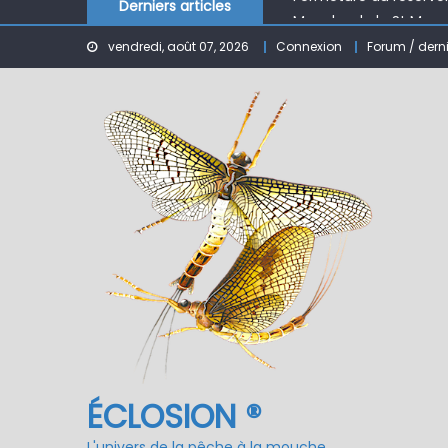
Derniers articles
Mouche de la St Marc
Le réservoir de BANSON
vendredi, août 07, 2026
Connexion
Forum / dern
Nymphe pour NAV – Ru
ÉCLOSION ®, 6 ans déjà
Fermeture du réservo
ÉCLOSION ®
L'univers de la pêche à la mouche