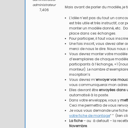
administrateur
Mais avant de parler du modèle, je t
7,406
L’idée n’est pas du tout un conco
est très utile et très instructif, 
monter un modèle donné, etc. Don
place dans ces échanges.
Pour participer, il faut vous inscrir
Une fois inscrit, vous devez alle
merci de nous le dire. Nous nous 
Vous devrez monter votre modèle 
d’exemplaires de chaque modèle
participants à l’échange, +1 (n
monteur). Le nombre d’exemplaire
inscription’s
Vous devrez m’
envoyer vos mouch
vous communiquerai mon adresse e
Elles devront être
envoyées dans u
automatisé à la poste.
Dans votre enveloppe, vous y
mett
Ceci me permettra de vous renvo
Je vous vous demande une fiche d
votre fiche de montage
” ” (lien c
La fiche
– ou à default – la rece
Novembre
.