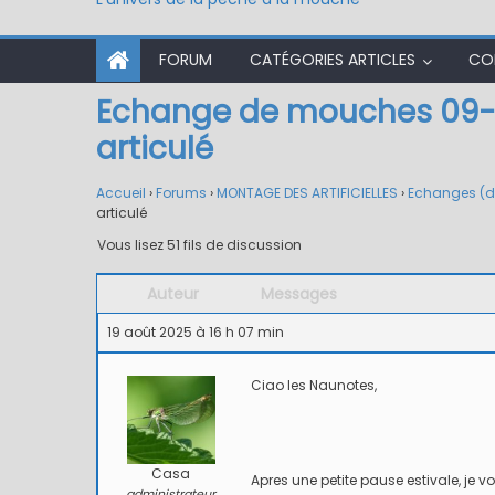
FORUM
CATÉGORIES ARTICLES
CO
Echange de mouches 09-1
articulé
Accueil
›
Forums
›
MONTAGE DES ARTIFICIELLES
›
Echanges (
articulé
Vous lisez 51 fils de discussion
Auteur
Messages
19 août 2025 à 16 h 07 min
Ciao les Naunotes,
Casa
Apres une petite pause estivale, j
administrateur