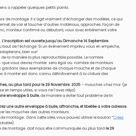
iens a rappeler quelques petits points.
urs de montage. Il s’agit vraiment d’échanger des modèles, ce qui
car permet de voir et toucher d’autres matériaux, approches, façon de
c, monteur confirmé ou débutant, vous avez entièrement votre
e.
L’inscription est ouverte jusqu’au Dimanche 14 Septembre.
r au bout de l’échange. Si un évènement imprévu vous en empêche,
adapterons, bien sur!
de la manière la plus reproductible possible. Le nombre
 que vous devrez monter sera égal au nombre de monteurs
ous gardons deux exemplaires de chaque mouche et de chaque
s à monter est donc connu définitivement à la cloture des
es, au plus tard pour le 29 Novembre 2025
– mouches chez moi (je
n temps utiles, si vous ne l’avez déja)
ne enveloppe à bulle
, de manière a éviter tout problème de tri
rez une autre enveloppe à bulle, affranchie, et libellée a votre adresse
.
yer les mouches des autres monteurs.
e montage. Dans cette idée, vous pouvez utiliser le bouton “
Créez
lickable).
tte de montage doit nous etre communiquée au plus tard
le 29