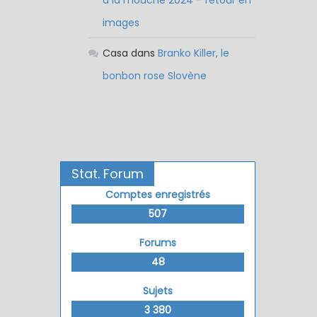
à la mouche 2024 – retour en
images
Casa
dans
Branko Killer, le
bonbon rose Slovène
Stat. Forum
Comptes enregistrés
507
Forums
48
Sujets
3 380