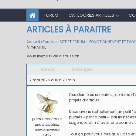
FORUM
CATÉGORIES ARTICLES
CO
ARTICLES À PARAITRE
Accueil
›
Forums
›
SITE ET FORUM – FONCTIONNEMENT ET EVOL
À PARAITRE
Vous lisez 0 fil de discussion
Auteur
Messages
2 mai 2026 à 10 h 23 min
Ces dernières semaines, certains d’
projets d’articles.
Nous avons actuellement un petit “c
publiés « petit à petit » car ils néce
pierrotlepecheur
exigences afin d’avoir une bonne visi
administrateur
administrateur
Tout ça pour vous dire que Casa e
7,437