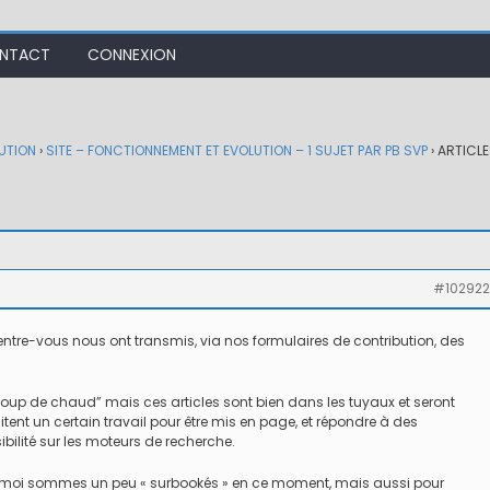
NTACT
CONNEXION
UTION
›
SITE – FONCTIONNEMENT ET EVOLUTION – 1 SUJET PAR PB SVP
›
ARTICL
#102922
entre-vous nous ont transmis, via nos formulaires de contribution, des
oup de chaud” mais ces articles sont bien dans les tuyaux et seront
ssitent un certain travail pour être mis en page, et répondre à des
bilité sur les moteurs de recherche.
t moi sommes un peu « surbookés » en ce moment, mais aussi pour