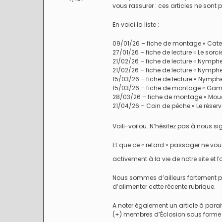
vous rassurer : ces articles ne sont p
En voici la liste :
09/01/26 – fiche de montage « Cater
27/01/26 – fiche de lecture « Le sorci
21/02/26 – fiche de lecture « Nymphe
21/02/26 – fiche de lecture « Nymphe
15/03/26 – fiche de lecture « Nymph
15/03/26 – fiche de montage « Gamm
28/03/26 – fiche de montage « Mouc
21/04/26 – Coin de pêche « Le réservo
Voili-voilou. N’hésitez pas à nous si
Et que ce « retard » passager ne vo
activement à la vie de notre site et f
Nous sommes d’ailleurs fortement pr
d’alimenter cette récente rubrique.
A noter également un article à para
(+) membres d’Éclosion sous forme de