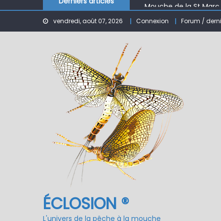
Derniers articles
Mouche de la St Marc
Le réservoir de BANSON
vendredi, août 07, 2026
Connexion
Forum / dern
Nymphe pour NAV – Ru
ÉCLOSION ®, 6 ans déjà
Fermeture du réservo
ÉCLOSION ®
L'univers de la pêche à la mouche