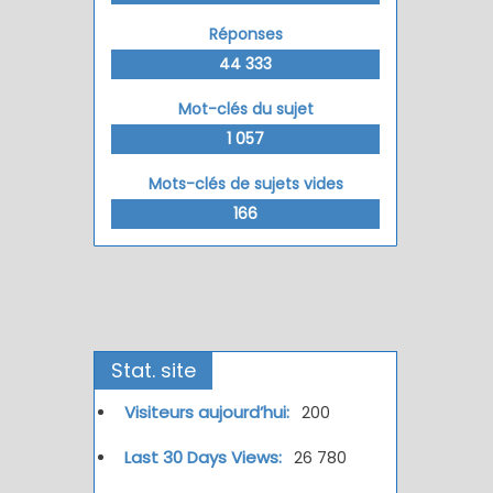
Réponses
44 333
Mot-clés du sujet
1 057
Mots-clés de sujets vides
166
Stat. site
Visiteurs aujourd’hui:
200
Last 30 Days Views:
26 780