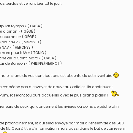
as perdus et verront bientôt le jour.
pillar Nymph » ( CASA )
er d’ornan » ( GÉGÉ )
 insomnie » ( GÉGÉ )
 pour NAV » ( Ms25210 )
e NAV » ( HERON33 )
are pour NAV » ( TONIO )
he de la Saint-Marc » ( CASA )
ir de Banson » ( PHILIPPE/PIERROT )
gnaler si une de vos contributions est absente de cet inventaire
us empêche pas d’envoyer de nouveaux articles. Ils contribuent
orum, et seront toujours accueillis avec le plus grand plaisir !
eneurs de ceux qui concernent les rivières ou coins de pêche afin
itre prochainement, et qui sera envoyé par mail à l’ensemble des 500
 NL. Ceci à titre d’information, mais aussi dans le but de voir revenir