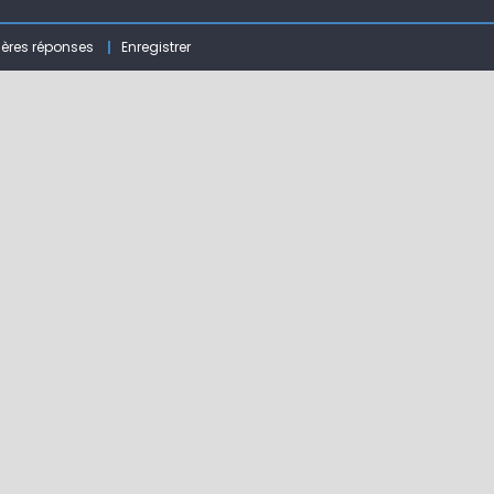
 ( 63 )
ières réponses
Enregistrer
bberball
 !
ir mouche de Tourenne dans le 33