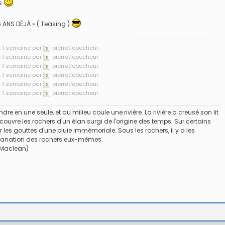
es
, 6 ANS DÉJÀ » ( Teasing )
et 1 semaine par
pierrotlepecheur.
et 1 semaine par
pierrotlepecheur.
et 1 semaine par
pierrotlepecheur.
et 1 semaine par
pierrotlepecheur.
et 1 semaine par
pierrotlepecheur.
et 1 semaine par
pierrotlepecheur.
dre en une seule, et au milieu coule une rivière. La rivière a creusé son lit
 Montage
1 / Au Fil De L'eau
Mouches Ai
uvre les rochers d'un élan surgi de l'origine des temps. Sur certains
ar les gouttes d'une pluie immémoriale. Sous les rochers, il y a les
Fermeture du réservoir
Mouche de
'émanation des rochers eux-mêmes.
mouche de Tourenne
 Maclean)
égère “brebis”
dans le 33