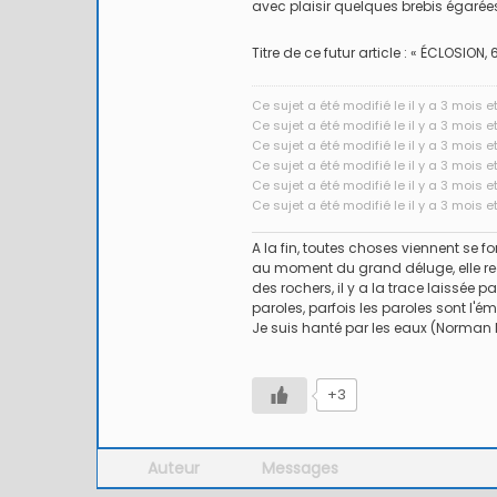
avec plaisir quelques brebis égaré
Titre de ce futur article : « ÉCLOSION
Ce sujet a été modifié le il y a 3 mois 
Ce sujet a été modifié le il y a 3 mois 
Ce sujet a été modifié le il y a 3 mois 
Ce sujet a été modifié le il y a 3 mois 
Ce sujet a été modifié le il y a 3 mois 
Ce sujet a été modifié le il y a 3 mois 
A la fin, toutes choses viennent se fon
5 / Fiches
ure
Romans
Nouvelles
au moment du grand déluge, elle reco
Artificielles
des rochers, il y a la trace laissée p
r d’ornans –
Mon ouverture 2026
paroles, parfois les paroles sont l
Nymphes
KOEBERLÉ
Je suis hanté par les eaux (Norman
Nymphe l
+3
Auteur
Messages