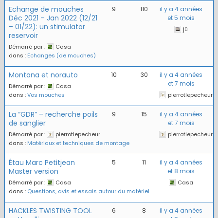
Echange de mouches
9
110
il y a 4 années
Déc 2021 – Jan 2022 (12/21
et 5 mois
– 01/22): un stimulator
jü
reservoir
Démarré par :
Casa
dans :
Echanges (de mouches)
Montana et norauto
10
30
il y a 4 années
et 7 mois
Démarré par :
Casa
dans :
Vos mouches
pierrotlepecheur
La “GDR” – recherche poils
9
15
il y a 4 années
de sanglier
et 7 mois
Démarré par :
pierrotlepecheur
pierrotlepecheur
dans :
Matériaux et techniques de montage
Étau Marc Petitjean
5
11
il y a 4 années
Master version
et 8 mois
Démarré par :
Casa
Casa
dans :
Questions, avis et essais autour du matériel
HACKLES TWISTING TOOL
6
8
il y a 4 années