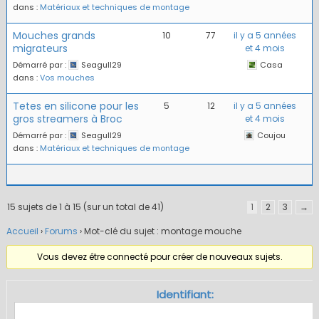
dans :
Matériaux et techniques de montage
Mouches grands
10
77
il y a 5 années
migrateurs
et 4 mois
Démarré par :
Seagull29
Casa
dans :
Vos mouches
Tetes en silicone pour les
5
12
il y a 5 années
gros streamers à Broc
et 4 mois
Démarré par :
Seagull29
Coujou
dans :
Matériaux et techniques de montage
15 sujets de 1 à 15 (sur un total de 41)
1
2
3
→
Accueil
›
Forums
›
Mot-clé du sujet : montage mouche
Vous devez être connecté pour créer de nouveaux sujets.
Identifiant: