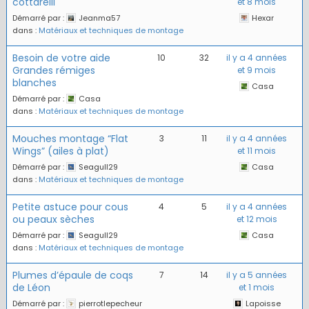
cottarelli
et 8 mois
Démarré par :
Jeanma57
Hexar
dans :
Matériaux et techniques de montage
Besoin de votre aide
10
32
il y a 4 années
Grandes rémiges
et 9 mois
blanches
Casa
Démarré par :
Casa
dans :
Matériaux et techniques de montage
Mouches montage “Flat
3
11
il y a 4 années
Wings” (ailes à plat)
et 11 mois
Démarré par :
Seagull29
Casa
dans :
Matériaux et techniques de montage
Petite astuce pour cous
4
5
il y a 4 années
ou peaux sèches
et 12 mois
Démarré par :
Seagull29
Casa
dans :
Matériaux et techniques de montage
Plumes d’épaule de coqs
7
14
il y a 5 années
de Léon
et 1 mois
Démarré par :
pierrotlepecheur
Lapoisse