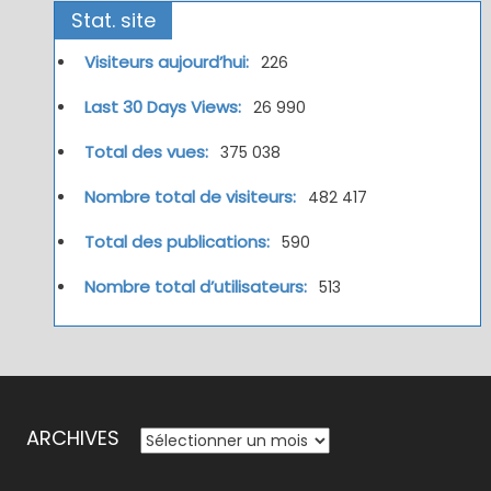
Stat. site
Visiteurs aujourd’hui:
226
Last 30 Days Views:
26 990
Total des vues:
375 038
Nombre total de visiteurs:
482 417
Total des publications:
590
Nombre total d’utilisateurs:
513
ARCHIVES
ARCHIVES