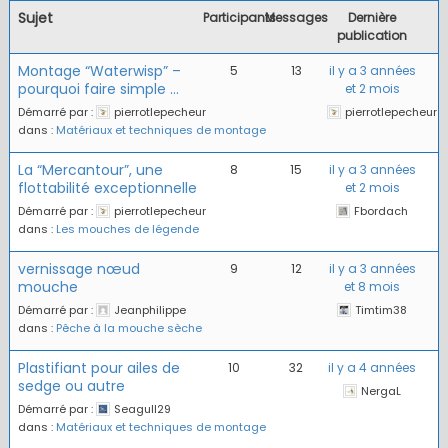
Sujet
Participants
Messages
Dernière
publication
Montage “Waterwisp” –
5
13
il y a 3 années
pourquoi faire simple …
et 2 mois
Démarré par :
pierrotlepecheur
pierrotlepecheur
dans :
Matériaux et techniques de montage
La “Mercantour”, une
8
15
il y a 3 années
flottabilité exceptionnelle
et 2 mois
Démarré par :
pierrotlepecheur
Fbordach
dans :
Les mouches de légende
vernissage nœud
9
12
il y a 3 années
mouche
et 8 mois
Démarré par :
Jeanphilippe
Timtim38
dans :
Pêche à la mouche sèche
Plastifiant pour ailes de
10
32
il y a 4 années
sedge ou autre
NergaL
Démarré par :
Seagull29
dans :
Matériaux et techniques de montage