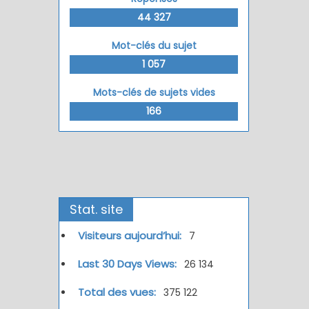
44 327
Mot-clés du sujet
1 057
Mots-clés de sujets vides
166
Stat. site
Visiteurs aujourd’hui:
7
Last 30 Days Views:
26 134
Total des vues:
375 122