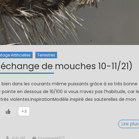
tage Artificielles
Terrestres
 (échange de mouches 10-11/21)
voit bien dans les courants même puissants grâce à sa très bonne
 pointe en dessous de 16/100 si vous n’avez pas l’habitude, car l
rès violentes.InspirationModèle inspiré des sauterelles de mon
+3
Lire plus
Author
Eric 06
Comment(0)