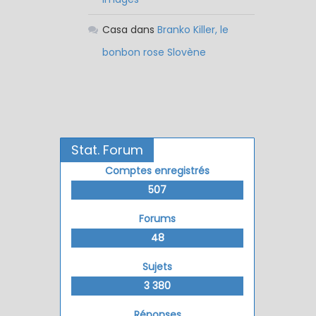
Casa
dans
Branko Killer, le
bonbon rose Slovène
Stat. Forum
Comptes enregistrés
507
Forums
48
Sujets
3 380
Réponses