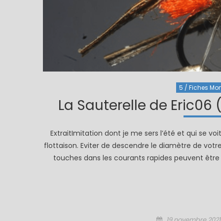
5 / Fiches Mon
La Sauterelle de Eric06
ExtraitImitation dont je me sers l’été et qui se 
flottaison. Eviter de descendre le diamètre de votre
touches dans les courants rapides peuvent être t
Posted
19 novembre 2021