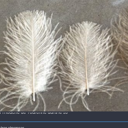
 !
ir mouche de Tourenne dans le 33
 ( 63 )
ières réponses