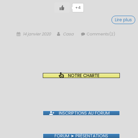
+4
Lire plus
Posted
Author
14 janvier 2020
Casa
Comments(2)
on
NOTRE CHARTE
INSCRIPTIONS AU FORUM
FORUM ➤ PRÉSENTATIONS