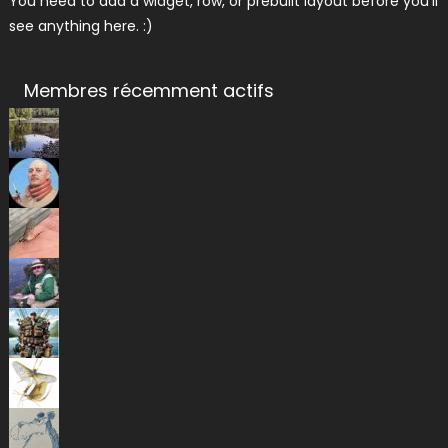
You need to add a widget, row, or prebuilt layout before you'll
see anything here. :)
Membres récemment actifs