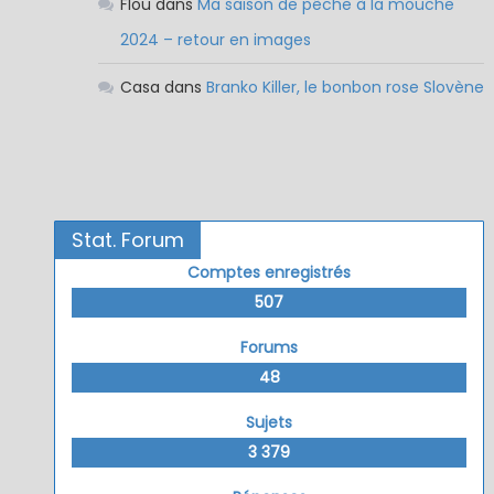
Flou
dans
Ma saison de pêche à la mouche
2024 – retour en images
Casa
dans
Branko Killer, le bonbon rose Slovène
Stat. Forum
Comptes enregistrés
507
Forums
48
Sujets
3 379