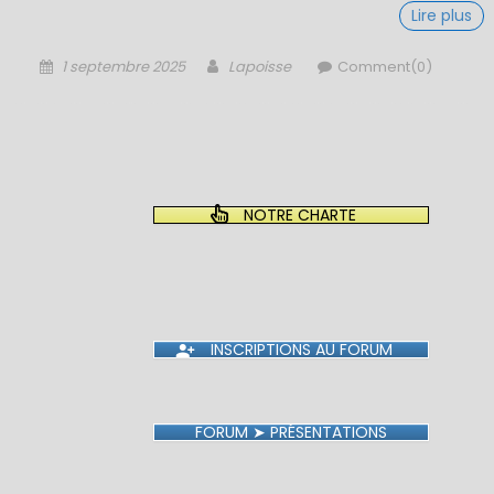
Lire plus
Posted
Author
1 septembre 2025
Lapoisse
Comment(0)
on
NOTRE CHARTE
INSCRIPTIONS AU FORUM
FORUM ➤ PRÉSENTATIONS