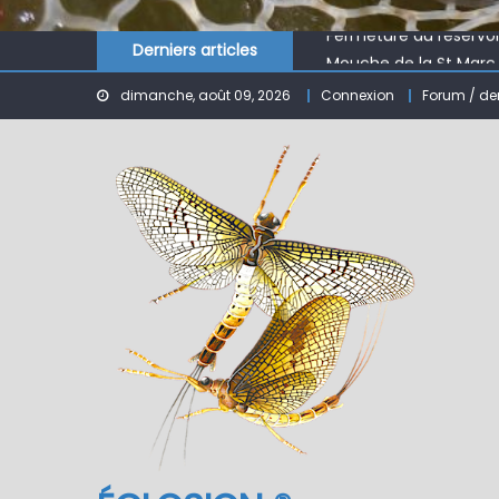
Fermeture du réservo
Mouche de la St Marc
Derniers articles
Le réservoir de BANSON
dimanche, août 09, 2026
Connexion
Forum / de
Nymphe pour NAV – Ru
ÉCLOSION ®, 6 ans déjà
Fermeture du réservo