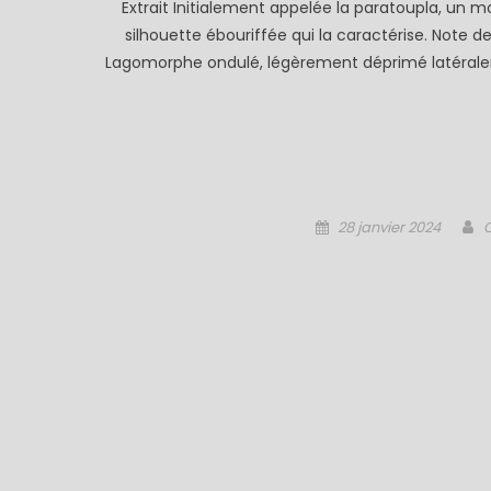
Extrait Initialement appelée la paratoupla, un 
silhouette ébouriffée qui la caractérise. Note de 
Lagomorphe ondulé, légèrement déprimé latéralem
Posted
A
28 janvier 2024
on
5 / Fiches
ure
Romans
Nouvelles
Artificielles
r d’ornans –
Mon ouverture 2026
Nymphes
KOEBERLÉ
Nymphe l