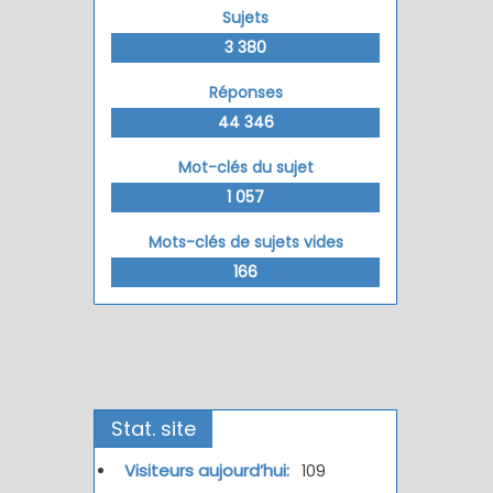
Sujets
3 380
Réponses
44 346
Mot-clés du sujet
1 057
Mots-clés de sujets vides
166
Stat. site
Visiteurs aujourd’hui:
109