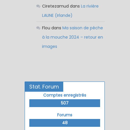
Ciretezamud
dans
La rivière
LAUNE (Irlande)
Flou
dans
Ma saison de pêche
à la mouche 2024 – retour en
images
Stat. Forum
Comptes enregistrés
507
Forums
48