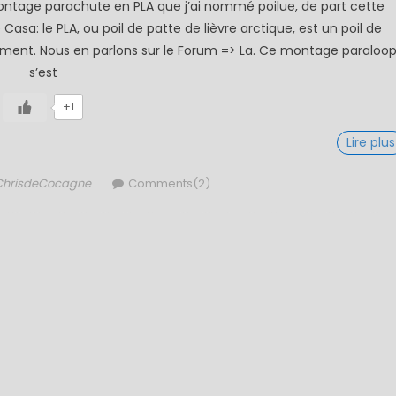
montage parachute en PLA que j’ai nommé poilue, de part cette
Casa: le PLA, ou poil de patte de lièvre arctique, est un poil de
ent. Nous en parlons sur le Forum => La. Ce montage paraloo
s’est
+1
Lire plus
uthor
ChrisdeCocagne
Comments(2)
 Montage
1 / Au Fil De L'eau
Mouches Ai
Fermeture du réservoir
Mouche de
mouche de Tourenne
égère “brebis”
dans le 33