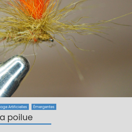
ge Artificielles
Émergentes
La poilue