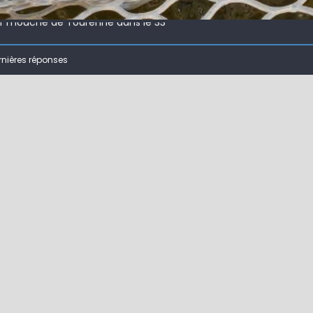
ir mouche de Tourenne dans le 33
 ( 63 )
rnières réponses
bberball
 !
ir mouche de Tourenne dans le 33