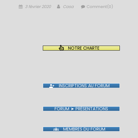
Posted
Author
3 février 2020
Casa
Comment(0)
on
NOTRE CHARTE
INSCRIPTIONS AU FORUM
FORUM ➤ PRÉSENTATIONS
MEMBRES DU FORUM