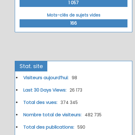
1 057
Mots-clés de sujets vides
166
Stat. site
Visiteurs aujourd’hui:
98
Last 30 Days Views:
26 173
Total des vues:
374 345
Nombre total de visiteurs:
482 735
Total des publications:
590