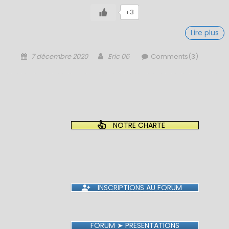
+3
Lire plus
Posted
Author
7 décembre 2020
Eric 06
Comments(3)
on
NOTRE CHARTE
INSCRIPTIONS AU FORUM
FORUM ➤ PRÉSENTATIONS