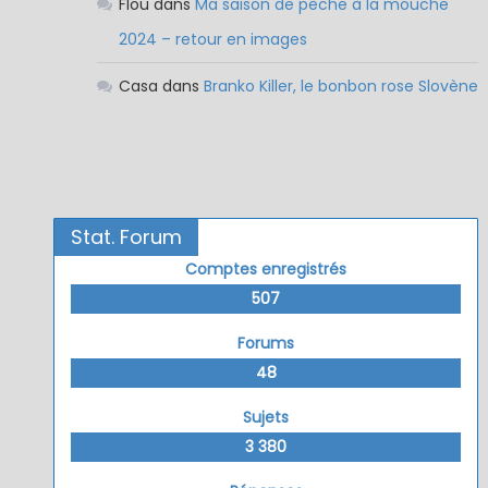
Flou
dans
Ma saison de pêche à la mouche
2024 – retour en images
Casa
dans
Branko Killer, le bonbon rose Slovène
Stat. Forum
Comptes enregistrés
507
Forums
48
Sujets
3 380