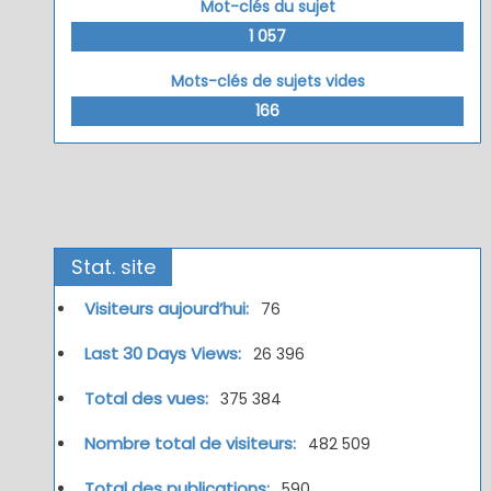
Mot-clés du sujet
1 057
Mots-clés de sujets vides
166
Stat. site
Visiteurs aujourd’hui:
76
Last 30 Days Views:
26 396
Total des vues:
375 384
Nombre total de visiteurs:
482 509
Total des publications:
590