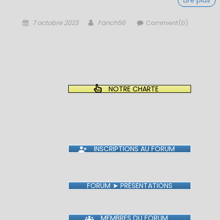
Lire plus
Posted
Author
7 octobre 2023
Fanch56
Comment(0)
on
NOTRE CHARTE
INSCRIPTIONS AU FORUM
FORUM ➤ PRÉSENTATIONS
MEMBRES DU FORUM