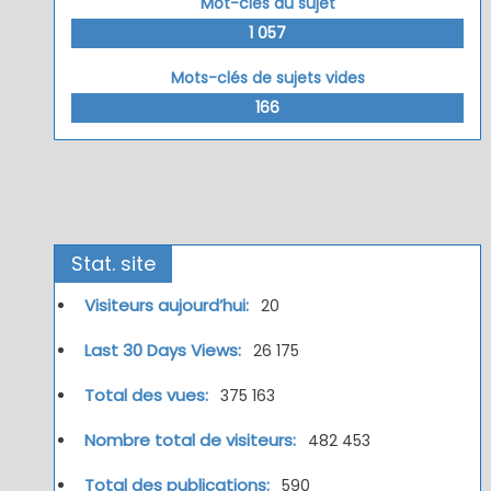
Mot-clés du sujet
1 057
Mots-clés de sujets vides
166
Stat. site
Visiteurs aujourd’hui:
20
Last 30 Days Views:
26 175
Total des vues:
375 163
Nombre total de visiteurs:
482 453
Total des publications:
590