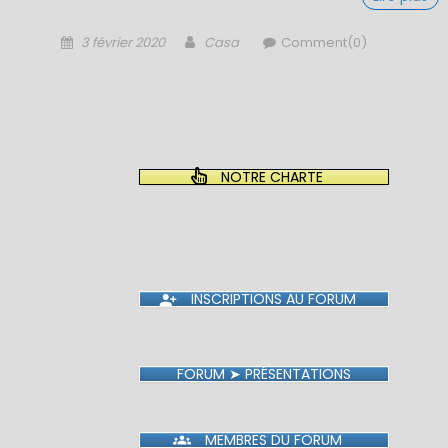
Posted
Author
3 février 2020
Casa
Comment(0)
on
NOTRE CHARTE
INSCRIPTIONS AU FORUM
FORUM ➤ PRÉSENTATIONS
MEMBRES DU FORUM