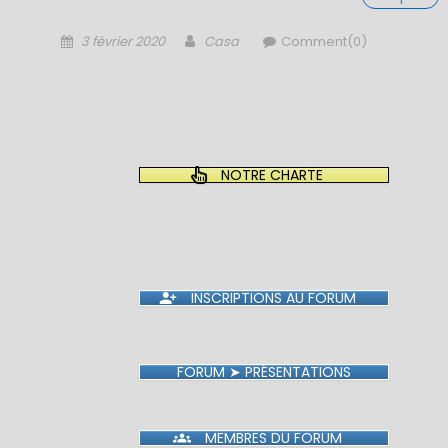
Posted
Author
3 février 2020
Casa
Comment(0)
on
NOTRE CHARTE
INSCRIPTIONS AU FORUM
FORUM ➤ PRÉSENTATIONS
MEMBRES DU FORUM