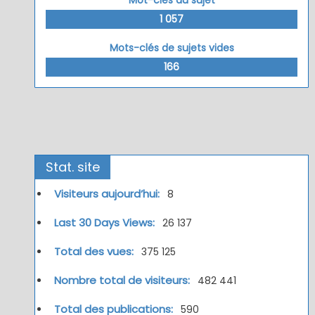
1 057
Mots-clés de sujets vides
166
Stat. site
Visiteurs aujourd’hui:
8
Last 30 Days Views:
26 137
Total des vues:
375 125
Nombre total de visiteurs:
482 441
Total des publications:
590