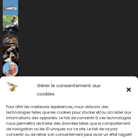
Gérer le consentement aux
cookies
Pour offrir les meilleures expériences, nous utilisons des
technologies telles que les cookies pour stocker et/ou accéder aux
informations des appareils. Le fait de consentir à ces technologies
nous permettra de traiter des données telles que le comportement
de navigation ou les ID uniques sur ce site. Le fait de ne pas
consentir ou de retirer son consentement peut avoir un effet négatif