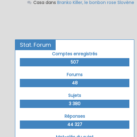
Casa
dans
Branko Killer, le bonbon rose Slovène
Stat. Forum
Comptes enregistrés
507
Forums
48
Sujets
3 380
Réponses
44 327
Mot-clés du sujet