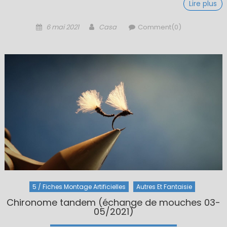
Lire plus
Posted
Author
6 mai 2021
Casa
Comment(0)
on
5 / Fiches Montage Artificielles
Autres Et Fantaisie
Chironome tandem (échange de mouches 03-
05/2021)