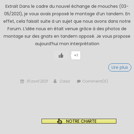
Extrait Dans le cadre du nouvel échange de mouches (03-
05/2021), je vous avais proposé le montage d’un tandem. En
effet, cela faisait suite à un sujet que nous avons dans notre
Forum. L’idée nous en était venue grâce à des photos de
montage sur des gnats en tandem opposé. Je vous propose
aujourd’hui mon interprétation
+1
Lire plus
Posted
Author
10 avril 2021
Casa
Comment(0)
on
NOTRE CHARTE