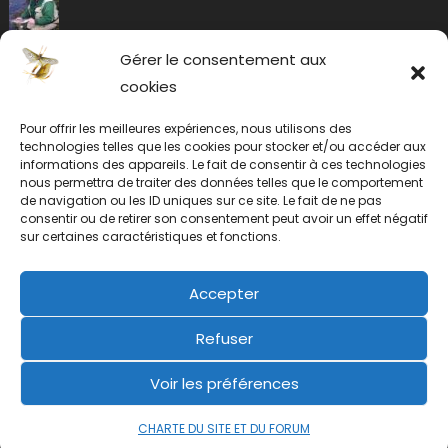
Gérer le consentement aux
cookies
Pour offrir les meilleures expériences, nous utilisons des
technologies telles que les cookies pour stocker et/ou accéder aux
informations des appareils. Le fait de consentir à ces technologies
nous permettra de traiter des données telles que le comportement
de navigation ou les ID uniques sur ce site. Le fait de ne pas
consentir ou de retirer son consentement peut avoir un effet négatif
sur certaines caractéristiques et fonctions.
Accepter
Refuser
Voir les préférences
CHARTE DU SITE ET DU FORUM
2019 mic
|
éclosion.com