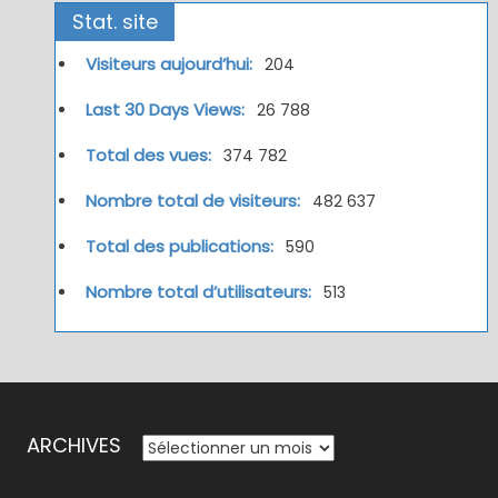
Stat. site
Visiteurs aujourd’hui:
204
Last 30 Days Views:
26 788
Total des vues:
374 782
Nombre total de visiteurs:
482 637
Total des publications:
590
Nombre total d’utilisateurs:
513
ARCHIVES
ARCHIVES