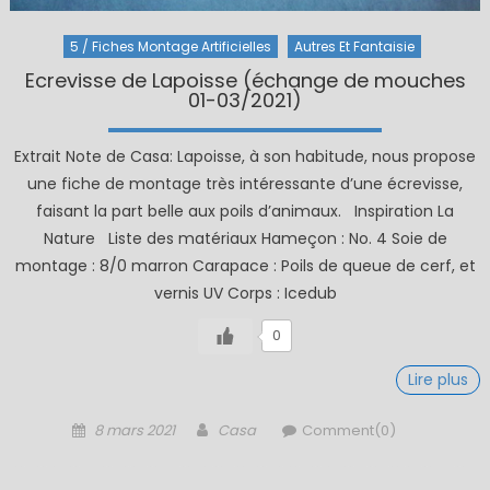
5 / Fiches Montage Artificielles
Autres Et Fantaisie
Ecrevisse de Lapoisse (échange de mouches
01-03/2021)
Extrait Note de Casa: Lapoisse, à son habitude, nous propose
une fiche de montage très intéressante d’une écrevisse,
faisant la part belle aux poils d’animaux. Inspiration La
Nature Liste des matériaux Hameçon : No. 4 Soie de
montage : 8/0 marron Carapace : Poils de queue de cerf, et
vernis UV Corps : Icedub
0
Lire plus
Posted
Author
8 mars 2021
Casa
Comment(0)
on