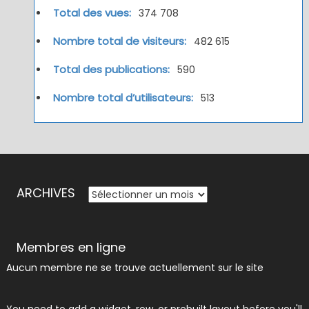
Total des vues:
374 708
Nombre total de visiteurs:
482 615
Total des publications:
590
Nombre total d’utilisateurs:
513
ARCHIVES
ARCHIVES
Membres en ligne
Aucun membre ne se trouve actuellement sur le site
You need to add a widget, row, or prebuilt layout before you'll