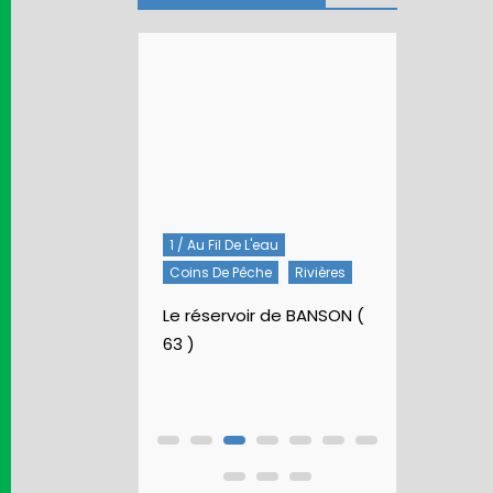
1 / Au Fil De L'eau
5 / Fiches
lées
Coins De Pêche
Rivières
Artificielles
 la St Marc
Nymphes À B
Le réservoir de BANSON (
63 )
Nymphe p
Rubberbal