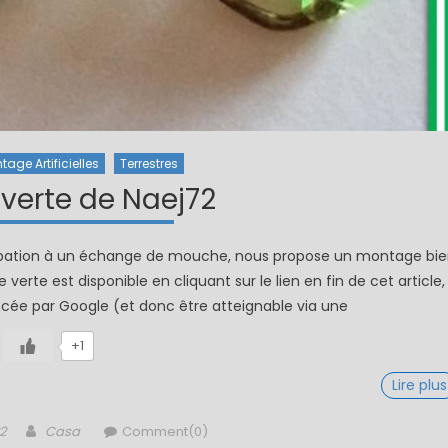
tage Artificielles
Terrestres
 verte de Naej72
ticipation à un échange de mouche, nous propose un montage bi
 verte est disponible en cliquant sur le lien en fin de cet article,
encée par Google (et donc être atteignable via une
+1
Lire plus
Author
2
Casa
Comment(0)