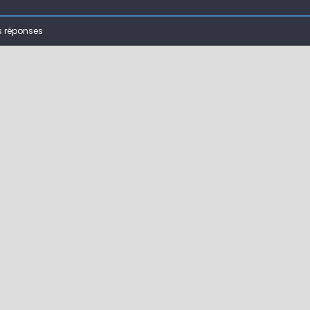
 ( 63 )
s réponses
bberball
 !
ir mouche de Tourenne dans le 33