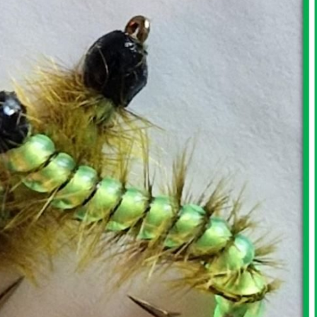
 Montage
1 / Au Fil De L'eau
Mouches Ai
Fermeture du réservoir
Mouche de
mouche de Tourenne
égère “brebis”
dans le 33