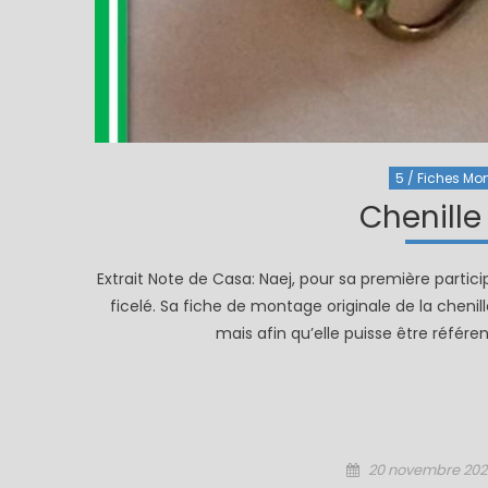
5 / Fiches Mon
Chenille
Extrait Note de Casa: Naej, pour sa première par
ficelé. Sa fiche de montage originale de la chenille
mais afin qu’elle puisse être référ
Posted
20 novembre 202