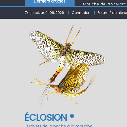
Mouche de la St Marc
Derniers articles
Le réservoir de BANSON
jeudi, août 06, 2026
Connexion
Forum / dernière
Nymphe pour NAV – Ru
ÉCLOSION ®, 6 ans déjà
Fermeture du réservo
ÉCLOSION ®
L'univers de la pêche à la mouche