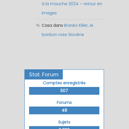
à la mouche 2024 – retour en
images
Casa
dans
Branko Killer, le
bonbon rose Slovène
Stat. Forum
Comptes enregistrés
507
Forums
48
Sujets