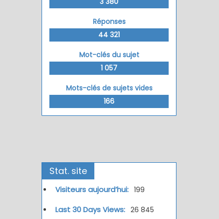
3 380
Réponses
44 321
Mot-clés du sujet
1 057
Mots-clés de sujets vides
166
Stat. site
Visiteurs aujourd’hui:
199
Last 30 Days Views:
26 845