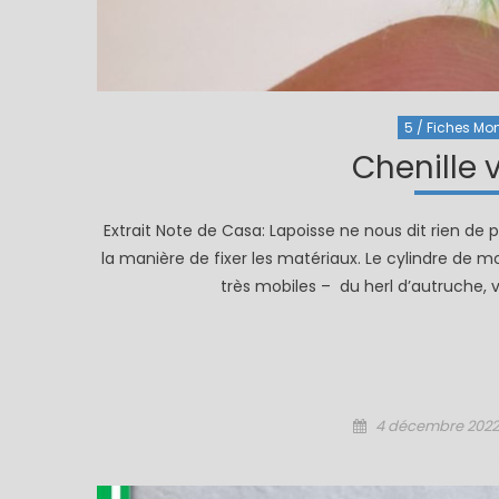
5 / Fiches Mon
Chenille 
Extrait Note de Casa: Lapoisse ne nous dit rien de 
la manière de fixer les matériaux. Le cylindre de m
très mobiles – du herl d’autruche, v
Posted
4 décembre 2022
on