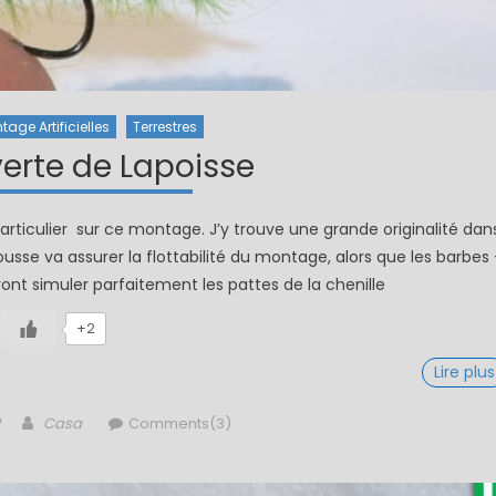
tage Artificielles
Terrestres
verte de Lapoisse
particulier sur ce montage. J’y trouve une grande originalité dan
ousse va assurer la flottabilité du montage, alors que les barbes 
ont simuler parfaitement les pattes de la chenille
+2
Lire plus
Author
Casa
Comments(3)