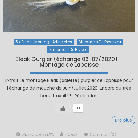
5 / Fiches Montage Artificielles
Streamers De Réservoir
Streamers De Rivière
Bleak Gurgler (échange 06-07/2020) –
Montage de Lapoisse
Extrait Le montage Bleak (ablette) gurgler de Lapoisse pour
l’échange de mouche de Juin/Juillet 2020. Encore du très
beau travail !!! Réalisation
+1
Lire plus
Posted
Author
30 octobre 2020
Casa
Comment(0)