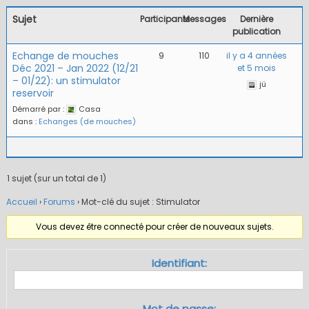
Sujet
Participants
Messages
Dernière
publication
Echange de mouches
9
110
il y a 4 années
Déc 2021 – Jan 2022 (12/21
et 5 mois
– 01/22): un stimulator
jü
reservoir
Démarré par :
Casa
dans :
Echanges (de mouches)
1 sujet (sur un total de 1)
Accueil
›
Forums
›
Mot-clé du sujet : Stimulator
Vous devez être connecté pour créer de nouveaux sujets.
Identifiant:
Mot de passe: