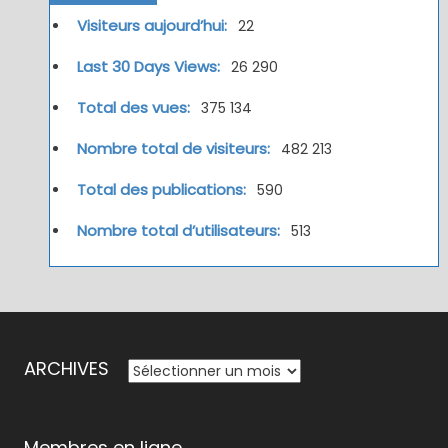
Visiteurs aujourd’hui:
22
Last 30 Days Views:
26 290
Total des vues:
375 134
Nombre total de visiteurs:
482 213
Total des publications:
590
Nombre total d’utilisateurs:
513
ARCHIVES
ARCHIVES
Membres en ligne