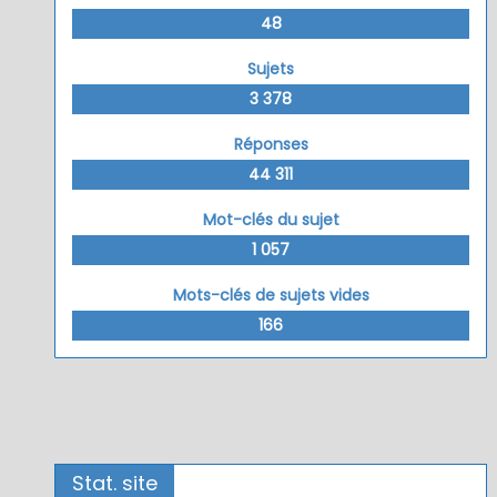
48
Sujets
3 378
Réponses
44 311
Mot-clés du sujet
1 057
Mots-clés de sujets vides
166
Stat. site